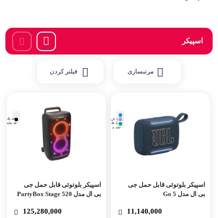
اسپیکر
مرتبسازی
فیلتر کردن
آبی
سفید
بنفش
مشکی
سبز
اسپیکر بلوتوثی قابل حمل جی
اسپیکر بلوتوثی قابل حمل جی
بی ال مدل Go 5
بی ال مدل PartyBox Stage 520
125,280,000
11,140,000