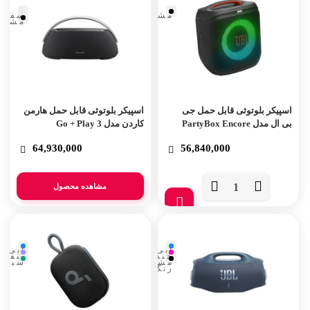
مشکی
سفید
مشکی
اسپیکر بلوتوثی قابل حمل جی
اسپیکر بلوتوثی قابل حمل هارمن
بی ال مدل PartyBox Encore
کاردن مدل Go + Play 3
Essential 2
64,930,000
56,840,000
مشاهده محصول
تعداد
آبی
آبی
چند
بنفش
مشکی
سبز
رنگ