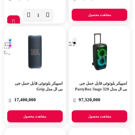
مشاهده محصول
تعداد
سفید
آبی
مشکی
بنفش
چند
رنگ
اسپیکر بلوتوثی قابل حمل جی
اسپیکر بلوتوثی قابل حمل جی
بی ال مدل PartyBox Stage 320
بی ال مدل Grip
17,400,000
97,320,000
مشاهده محصول
مشاهده محصول