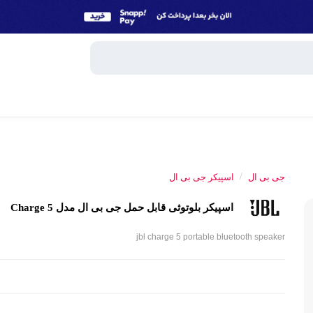
وبایل
اسپیکر
/
جی بی ال
اسپیکر جی بی ال
میکروفون
اسپیکر بلوتوثی قابل حمل جی بی ال مدل Charge 5
ساعت هوش
و تبلت
jbl charge 5 portable bluetooth speaker
هندزفری، 
جانبی
پاوربانک