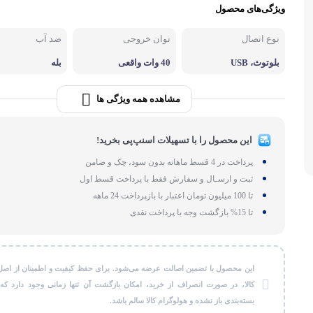
ویژگی‌های محصول
لوازم بر
طات
نوع اتصال
توان خروجی
ضد آب
گجت و ابزا
بلوتوث، USB
40 وات واقعی
بله
مشاهده همه ویژگی ها
این محصول را با تسهیلات اسنپ‌پی بخرید!
پرداخت در 4 قسط ماهانه بدون سود، چک و ضامن
ثبت و ارسـال و سفارش فقط با پرداخت قسط اول
تا 100 میلیون تومان اعتبار با بازپرداخت 24 ماهه
تا 15% بازگشت وجه با پرداخت نقدی
این محصول با تضمین اصالت عرضه می‌شود. برای حفظ کیفیت و اطمینان از اصل
کالا، در صورت انصراف از خرید، امکان بازگشت آن تنها زمانی وجود دارد که
بسته‌بندی باز نشده و هولوگرام کالا سالم باشد.