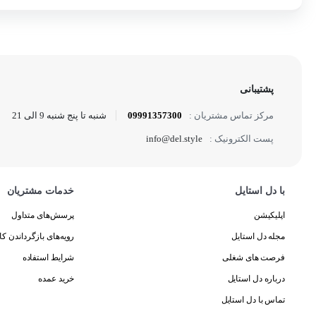
پشتیبانی
09991357300
شنبه تا پنج شنبه 9 الی 21
مرکز تماس مشتریان :
info@del.style
پست الکترونیک :
با دل استایل
خدمات مشتریان
اپلیکیشن
پرسش‌های متداول
مجله دل استایل
رویه‌های بازگرداندن کال
فرصت های شغلی
شرایط استفاده
درباره دل استایل
خرید عمده
تماس با دل استایل