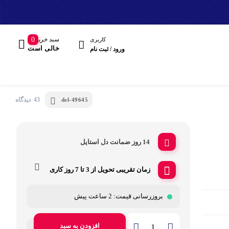
سبد خرید
0
کاربری
خالی است
ورود / ثبت نام
43 دیدگاه
del-49645
14 روز ضمانت دل استایل
مند
زمان تقریبی تحویل از
3 تا 7 روز کاری
هدفون، هدست
بروزرسانی قیمت:
2 ساعت پیش
افزودن به سبد