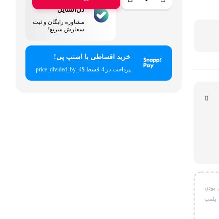
پشتیبانی
قی شخصی
دل‌استایل
مشاوره رایگان و ثبت
سفارش سریع!
ر کاربردی
خرید اقساطی با اسنپ پی!
پرداخت در 4 قسط $price_divided_by_4
 بودن
 پلمپ