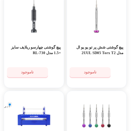
پیچ گوشتی شش پر تو یو یو ال
پیچ گوشتی چهارسو ریلایف سایز
مدل 2UUL SD05 Torx T2
+1.5 مدل RL-730
ناموجود
ناموجود
آبی