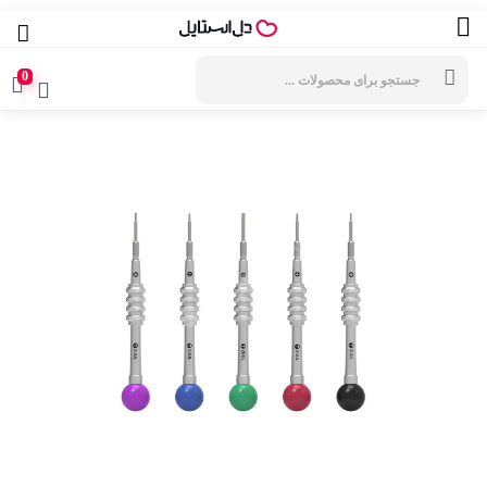
جستجوی
محصولات
0