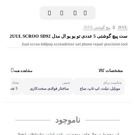
2UUL
پیچ گوشتی 2UUL
ست پیچ گوشتی 5 عددی تو یو یو ال مدل 2UUL SCROO SD92
2uul scroo lollipop screwdriver set phone repair precision tool
مشخصات کالا
مشاهده همه
مناسب برای
جنس
تعداد
موبایل، تبلت، لپ تاپ، ساع
ساختار فولادی سخت‌کاری
5 عدد/ چهار
ت و ...
شده
سه‌پر
ناموجود
این محصول در حال حاضر موجود نمی باشد، اما می توانیداعلان را فعال