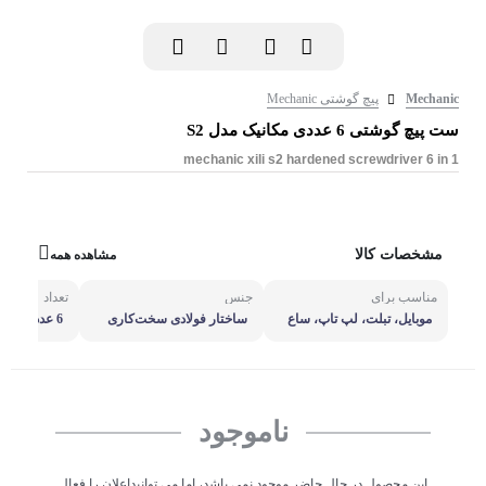
Mechanic
پیچ گوشتی Mechanic
ست پیچ گوشتی 6 عددی مکانیک مدل S2
mechanic xili s2 hardened screwdriver 6 in 1
مشخصات کالا
مشاهده همه
مناسب برای
جنس
تعداد
و
موبایل، تبلت، لپ تاپ، ساع
ساختار فولادی سخت‌کاری
6 عدد
س
ت و ...
شده
د
ناموجود
این محصول در حال حاضر موجود نمی باشد، اما می توانیداعلان را فعال