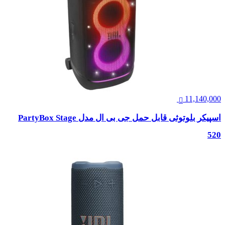
11,140,000
اسپیکر بلوتوثی قابل حمل جی بی ال مدل PartyBox Stage
520