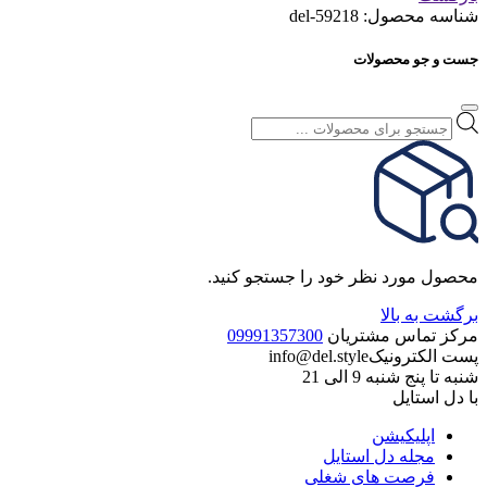
شناسه محصول:
del-59218
جست و جو محصولات
جستجوی
محصولات
محصول مورد نظر خود را جستجو کنید.
برگشت به بالا
مرکز تماس مشتریان
09991357300
پست الکترونیک
info@del.style
شنبه تا پنج شنبه 9 الی 21
با دل استایل
اپلیکیشن
مجله دل استایل
فرصت های شغلی