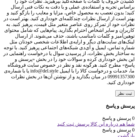
کشیدن حروف یا کلمات با صفحه‌کلید بپرهیزید. نظرات خود را
براساس تجربه و استفاده‌ی عملی و با دقت به نکات فنی ارسال
کنید؛ بدون تعصب به محصول خاص، مزایا و معایب را بازگو کنید و
بهتر است از ارسال نظرات چندکلمه‌‌ای خودداری کنید. بهتر است در
نظرات خود از تمرکز روی عناصر متغیر مثل قیمت، پرهیز کنید. به
کاربران و سایر اشخاص احترام بگذارید. پیام‌هایی که شامل محتوای
توهین‌آمیز و کلمات نامناسب باشند، حذف می‌شوند. از ارسال
لینک‌های سایت‌های دیگر و ارایه‌ی اطلاعات شخصی خودتان مثل
شماره تماس، ایمیل و آی‌دی شبکه‌های اجتماعی پرهیز کنید. با توجه
به ساختار بخش نظرات، از پرسیدن سوال یا درخواست راهنمایی در
این بخش خودداری کرده و سوالات خود را در بخش «پرسش و
پاسخ» مطرح کنید. هرگونه نقد و نظر در خصوص سایت فروشگاه
ما، خدمات و درخواست کالا را با ایمیل info@del.style یا با شماره‌ی
09991357300 در میان بگذارید و از نوشتن آن‌ها در بخش نظرات
خودداری کنید.
ثبت نظر
پرسش و پاسخ
0 پرسش و پاسخ
شما هم درباره این کالا پرسش ثبت کنید
0 پرسش و پاسخ
بازگشت