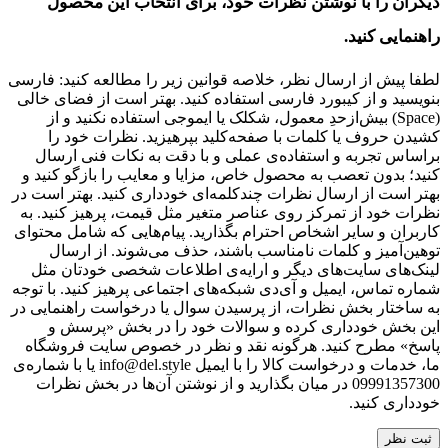
دیگران را با نوشتن نظرات خود، برای انتخاب این محصول
راهنمایی کنید.
لطفا پیش از ارسال نظر، خلاصه قوانین زیر را مطالعه کنید: فارسی
بنویسید و از کیبورد فارسی استفاده کنید. بهتر است از فضای خالی
(Space) بیش‌از‌حدِ معمول، شکلک یا ایموجی استفاده نکنید و از
کشیدن حروف یا کلمات با صفحه‌کلید بپرهیزید. نظرات خود را
براساس تجربه و استفاده‌ی عملی و با دقت به نکات فنی ارسال
کنید؛ بدون تعصب به محصول خاص، مزایا و معایب را بازگو کنید و
بهتر است از ارسال نظرات چندکلمه‌‌ای خودداری کنید. بهتر است در
نظرات خود از تمرکز روی عناصر متغیر مثل قیمت، پرهیز کنید. به
کاربران و سایر اشخاص احترام بگذارید. پیام‌هایی که شامل محتوای
توهین‌آمیز و کلمات نامناسب باشند، حذف می‌شوند. از ارسال
لینک‌های سایت‌های دیگر و ارایه‌ی اطلاعات شخصی خودتان مثل
شماره تماس، ایمیل و آی‌دی شبکه‌های اجتماعی پرهیز کنید. با توجه
به ساختار بخش نظرات، از پرسیدن سوال یا درخواست راهنمایی در
این بخش خودداری کرده و سوالات خود را در بخش «پرسش و
پاسخ» مطرح کنید. هرگونه نقد و نظر در خصوص سایت فروشگاه
ما، خدمات و درخواست کالا را با ایمیل info@del.style یا با شماره‌ی
09991357300 در میان بگذارید و از نوشتن آن‌ها در بخش نظرات
خودداری کنید.
ثبت نظر