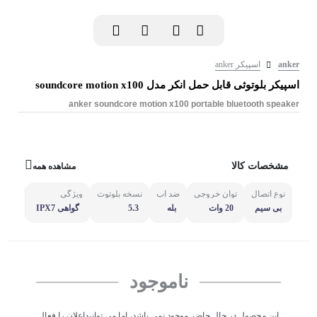
anker
اسپیکر anker
اسپیکر بلوتوثی قابل حمل انکر مدل soundcore motion x100
anker soundcore motion x100 portable bluetooth speaker
مشخصات کالا
مشاهده همه
نوع اتصال
توان خروجی
ضد آب
نسخه بلوتوث
ویژگی
مشاهد
بی‌ سیم
20 وات
بله
5.3
گواهی IPX7
ناموجود
این محصول در حال حاضر موجود نمی باشد، اما می توانیداعلان را فعال