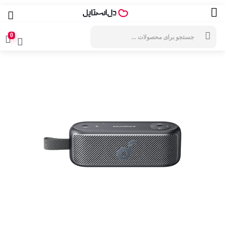
جستجوی
محصولات
0