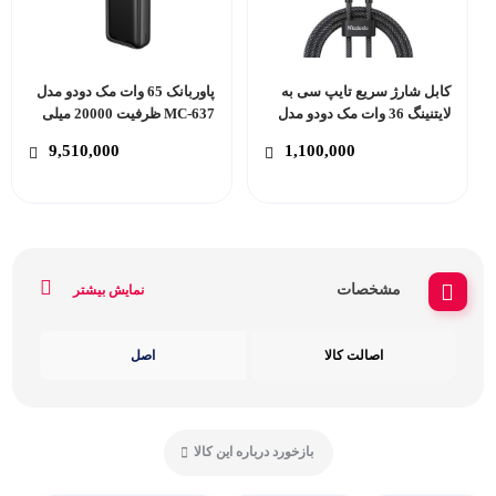
کابل شارژ سریع تایپ سی به
پاوربانک 65 وات مک دودو مدل
لایتنینگ 36 وات مک دودو مدل
MC-637 ظرفیت 20000 میلی
Mcdodo CA-366
آمپر ساعت
9,510,000
1,100,000
مشخصات
نمایش بیشتر
اصالت کالا
اصل
بازخورد درباره این کالا