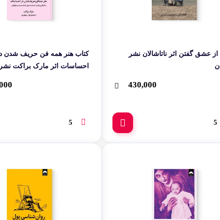
از عشق گفتن اثر ناتاشالان نشر
کتاب هنر همه فن حریف شدن د
ن
احساسات اثر مارک براکت نشر 
000
430,000
5
5