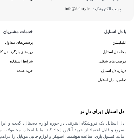
info@del.style
پست الکترونیک :
با دل استایل
خدمات مشتریان
اپلیکیشن
پرسش‌های متداول
مجله دل استایل
رویه‌های بازگرداندن کال
فرصت های شغلی
شرایط استفاده
درباره دل استایل
خرید عمده
تماس با دل استایل
دل استایل | برای دلِ تو
دل استایل یک فروشگاه اینترنتی در حوزه لوازم دیجیتال، گجت و ابزا
سریع و قابل اعتماد از خرید آنلاین ایجاد کند. ما با انتخاب محصولات مت
مانند
کنسول بازی
،
ساعت هوشمند
،
اسپیکر
و
لوازم جانبی موبایل
را فراهم 