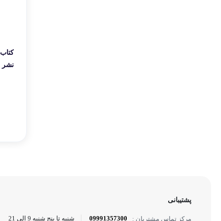
کتاب 
نشر م
پشتیبانی
09991357300
شنبه تا پنج شنبه 9 الی 21
مرکز تماس مشتریان :