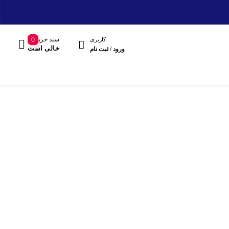
سبد خرید
0
کاربری
خالی است
ورود / ثبت نام
مند
هدفون، هدست