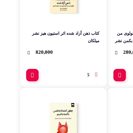
چولوی من
کتاب ذهن آزاد شده اثر استیون هیز نشر
ک بکمن نشر
میلکان
820,000
280,
5