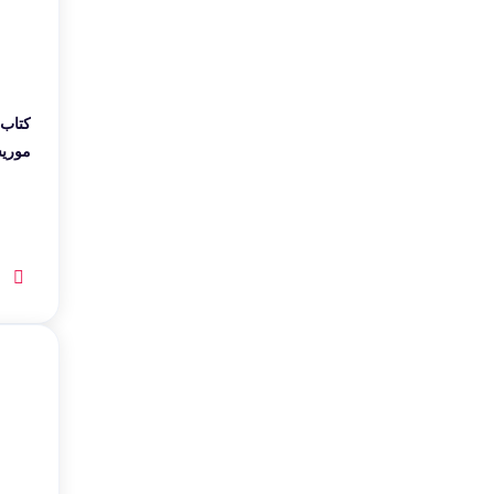
کتاب 
موریس
کوله 