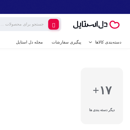
دسته‌بندی کالاها
پیگیری سفارشات
مجله دل استایل
کالای دیجیتال
لوازم جانبی گوشی م
گیمینگ
شارژر و کابل گوشی
شارژر فندکی
۱۷+
لوازم خانگی برقی
پایه نگهدارنده گوشی 
خانه و آشپزخانه
کامپیوتر و تجهیزات 
دیگر دسته بندی ها
ابزار آلات و تجهیزات
کیبورد (صفحه کلید)