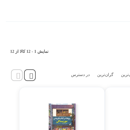
قی شخصی
ر کاربردی
نمایش
1
-
12
کالا از
12
‌ترین
گران‌ترین
در دسترس