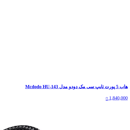
هاب 5 پورت تایپ سی مک دودو مدل Mcdodo HU-143
1,840,000