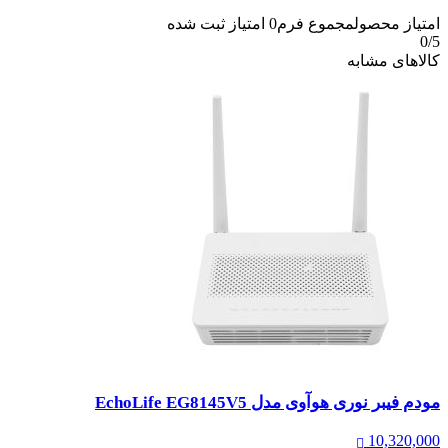
امتیاز محصول
مجموع فرم
0
امتیاز ثبت شده
0
/5
کالاهای مشابه
مودم فیبر نوری هوآوی مدل EchoLife EG8145V5
10,320,000