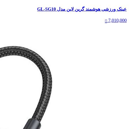
عینک ورزشی هوشمند گرین لاین مدل GL-SG10
7,010,000