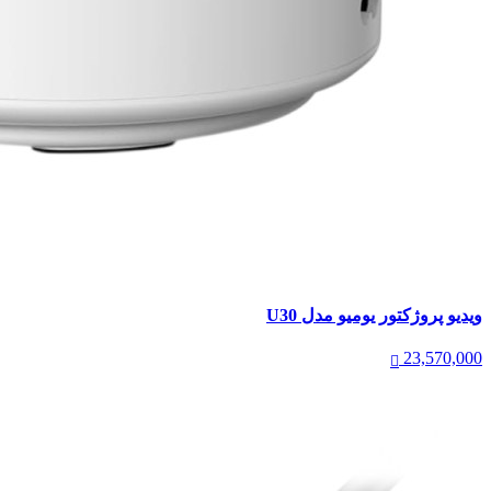
ویدیو پروژکتور یومیو مدل U30
23,570,000