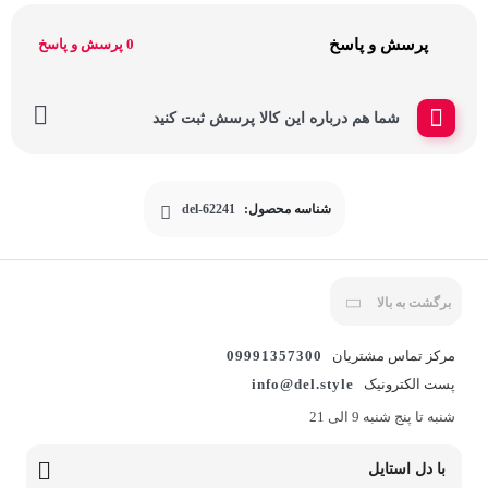
پرسش و پاسخ
0 پرسش و پاسخ
شما هم درباره این کالا پرسش ثبت کنید
شناسه محصول:
del-62241
برگشت به بالا
مرکز تماس مشتریان
09991357300
پست الکترونیک
info@del.style
شنبه تا پنج شنبه 9 الی 21
با دل استایل