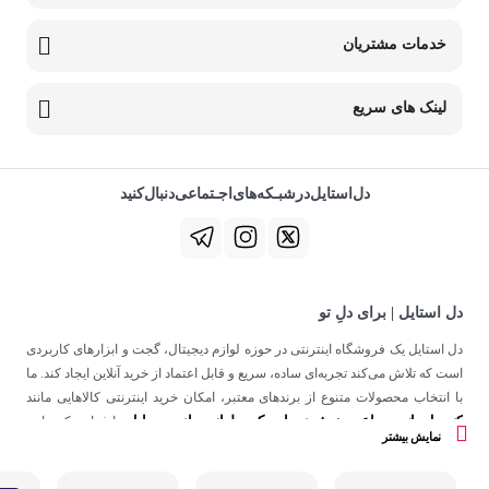
خدمات مشتریان
لینک های سریع
دل‌استایل‌در‌‌شبـکه‌های‌اجـتماعی‌دنبال‌کنید
دل استایل | برای دلِ تو
دل استایل یک فروشگاه اینترنتی در حوزه لوازم دیجیتال، گجت و ابزارهای کاربردی
است که تلاش می‌کند تجربه‌ای ساده، سریع و قابل اعتماد از خرید آنلاین ایجاد کند. ما
با انتخاب محصولات متنوع از برندهای معتبر، امکان خرید اینترنتی کالاهایی مانند
کنسول بازی
ساعت هوشمند
اسپیکر
لوازم جانبی موبایل
،
،
و
را فراهم کرده‌ایم.
نمایش بیشتر
در دل استایل، تمرکز ما فقط روی فروش نیست؛ هدف ساختن تجربه‌ای است که
در کنار کیفیت، حس اعتماد و راحتی را در هر مرحله از خرید آنلاین برای شما ایجاد