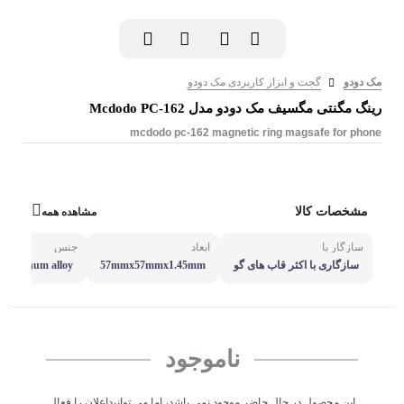
مک دودو
گجت و ابزار کاربردی مک دودو
رینگ مگنتی مگسیف مک دودو مدل Mcdodo PC-162
mcdodo pc-162 magnetic ring magsafe for phone
مشخصات کالا
مشاهده همه
سازگار با
ابعاد
جنس
سازگاری با اکثر قاب های گو
57mmx57mmx1.45mm
Aluminum alloy
شی موبایل و تبلت همچون ق
اب های ژله ای و سیلیکونی و
…
ناموجود
این محصول در حال حاضر موجود نمی باشد، اما می توانیداعلان را فعال