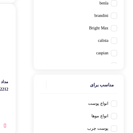
نقره‌ای
benla
brandini
Bright Max
calista
caspian
cerita
cinere
مناسب برای
212‬‬
comeon
DYNAPRO
انواع پوست
Elipon
انواع موها
ellaro
پوست چرب