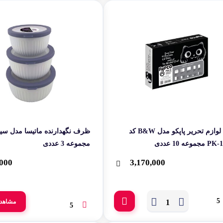
بسته لوازم تحریر پاپکو مدل B&W کد
ظرف نگهدارنده ماتیسا مدل سی
موعه 10 عددی
مجموعه 3 عددی
000
3,170,000
5
مشاهد
5