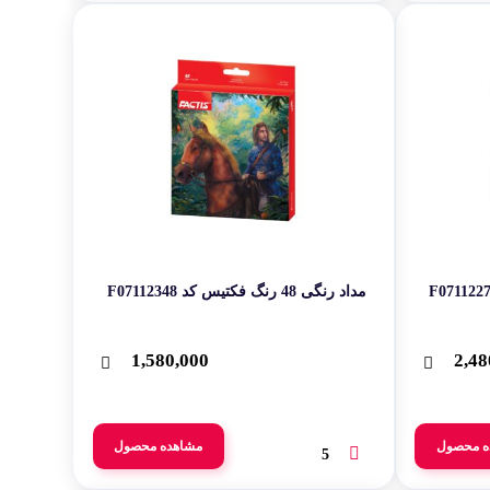
مداد رنگی 48 رنگ فکتیس کد F07112348‬‬
1,580,000
2,48
ه محصول
مشاهده محصول
5