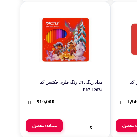
یس کد
مداد رنگی 24 رنگ فلزی فکتیس کد
F07112024‬‬
910,000
1,54
ه محصول
مشاهده محصول
5