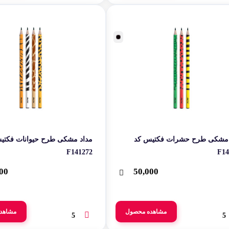
مداد‬ ‫مشکی‬ ‫طرح‬ ‫حشرات فکتیس کد
F14
00
50,000
مشاهده محصول
مشاهد
5
5