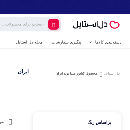
دسته‌بندی کالاها
پیگیری سفارشات
مجله دل استایل
کالای دیجیتال
لوازم جانبی گوشی م
ایران
گیمینگ
دل استایل
محصول کشور مبدا برند
ایران
شارژر و کابل گوشی
شارژر فندکی
لوازم خانگی برقی
پایه نگهدارنده گوشی 
خانه و آشپزخانه
کامپیوتر و تجهیزات 
ابزار آلات و تجهیزات
مر
براساس رنگ
کیبورد (صفحه کلید)