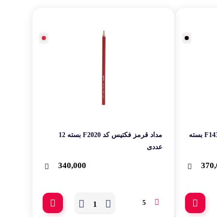
قی شخصی
ر کاربردی
مداد مشکی فکتیس کد Tirix‬‬ ‫‪F1430‬‬ بسته
مداد قرمز فکتیس کد F2020 بسته 12
عددی
340,000
370,
5