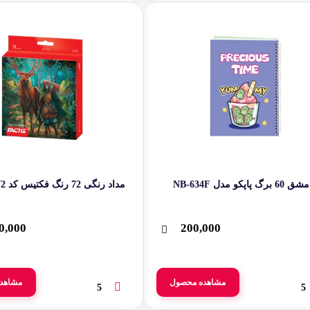
 پاپکو مدل NB-634F
مداد رنگی 72 رنگ فکتیس کد ‫‪F07112272‬‬
0,000
200,000
مشاهده محصول
مشاهد
5
5