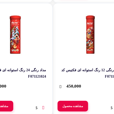
مداد رنگی 12 رنگ ‫استوانه‬ ‫ای فکتیس کد
مداد رنگی ‫‬‫
F071121024‬‬
F07112
000
450,000
مشاهده محصول
مشاهد
5
5