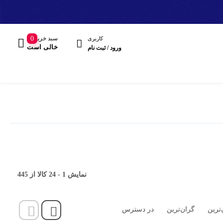
سبد خرید
0
کاربری
خالی است
ورود / ثبت نام
مند
نمایش
1
-
24
کالا از
445
هدفون، هدست
‌ترین
گران‌ترین
در دسترس