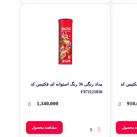
24 رنگ استوانه ای فکتیس کد
مداد رنگی 36 رنگ ‫استوانه‬ ‫ای فکتیس کد
F071121036
1,340,000
910,
ه محصول
مشاهده محصول
5