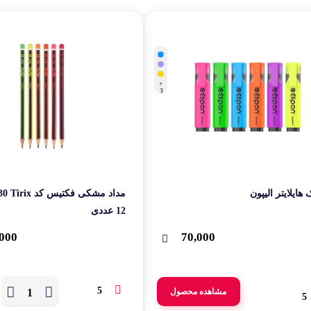
لوازم بر
طات
گجت و ابزا
+
3
هایلایتر الیپون
12 عددی
000
70,000
5
مشاهده محصول
5