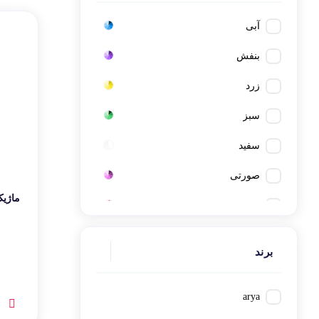
کتاب، لوازم تحریر و هنر
ماوس
آبی
تجهیزات شبکه و ارتبا
اسباب بازی
بنفش
هارد دیسک اکسترنال
زرد
سبز
سفید
صورتی
ماژیک 
قرمز
مشکی
برند
نارنجی
قهوه ای
arya