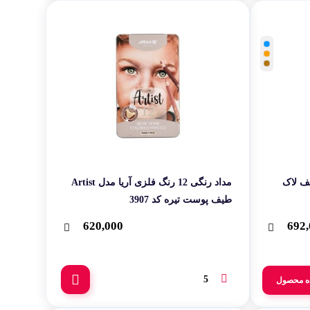
ف لاک
مداد رنگی 12 رنگ فلزی آریا مدل Artist
طیف پوست تیره کد 3907
620,000
692,
5
ه محصول