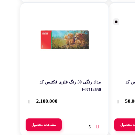
مداد رنگی 50 رنگ فلزی فکتیس کد
F07112650‬‬
2,100,000
50,0
ه محصول
مشاهده محصول
5