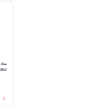
umbrella
بانوان
woodlike
آقایان
2012