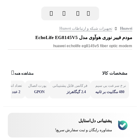
Huawei
تجهیزات شبکه و ارتباطات Huawei
مودم فیبر نوری هوآوی مدل EchoLife EG8145V5
huawei echolife eg8145v5 fiber optic modem
مشخصات کالا
مشاهده همه
نرخ سرعت بی سیم
فرکانس قابل پشتیبانی
پورت اتصال
تعداد آنتن
ق
480 مگابیت بر ثانیه
2.4 گیگاهرتز
GPON
2 عدد
پشتیبانی دل‌استایل
مشاوره رایگان و ثبت سفارش سریع!