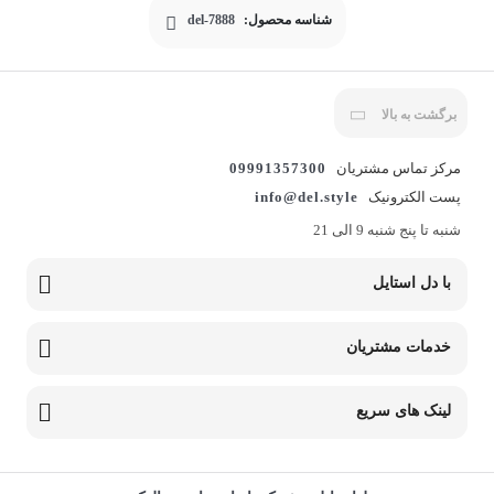
شناسه محصول:
del-7888
برگشت به بالا
مرکز تماس مشتریان
09991357300
پست الکترونیک
info@del.style
شنبه تا پنج شنبه 9 الی 21
با دل استایل
خدمات مشتریان
لینک های سریع