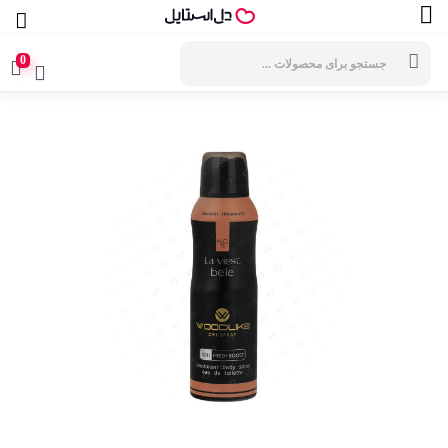
جستجوی
محصولات
0