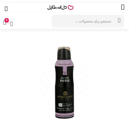
جستجوی
محصولات
0