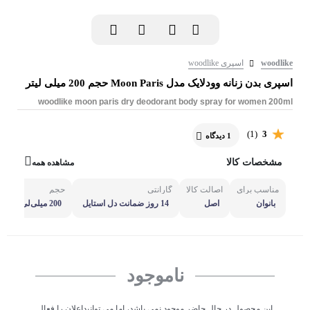
woodlike
اسپری woodlike
اسپری بدن زنانه وودلایک مدل Moon Paris حجم 200 میلی لیتر
woodlike moon paris dry deodorant body spray for women 200ml
(1)
3
1 دیدگاه
مشخصات کالا
مشاهده همه
مناسب برای
اصالت کالا
گارانتی
حجم
بانوان
اصل
14 روز ضمانت دل استایل
200 میلی‌لی
تر
ناموجود
این محصول در حال حاضر موجود نمی باشد، اما می توانیداعلان را فعال