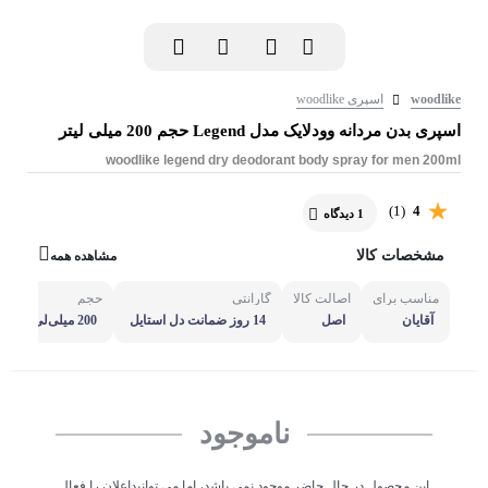
woodlike
اسپری woodlike
اسپری بدن مردانه وودلایک مدل Legend حجم 200 میلی لیتر
woodlike legend dry deodorant body spray for men 200ml
(1)
4
1 دیدگاه
مشخصات کالا
مشاهده همه
مناسب برای
اصالت کالا
گارانتی
حجم
آقایان
اصل
14 روز ضمانت دل استایل
200 میلی‌لی
تر
ناموجود
این محصول در حال حاضر موجود نمی باشد، اما می توانیداعلان را فعال