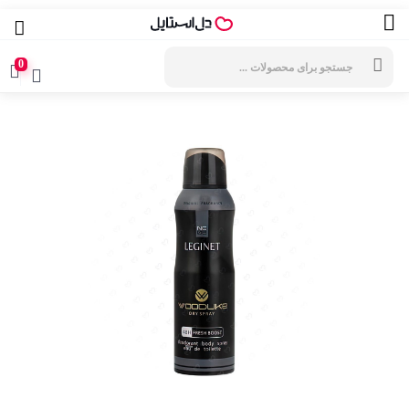
جستجوی
محصولات
0