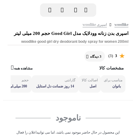
woodlike
اسپری woodlike
اسپری بدن زنانه وودلایک مدل Good Girl حجم 200 میلی لیتر
woodlike good girl dry deodorant body spray for women 200ml
(3)
3
3 دیدگاه
مشخصات کالا
مشاهده همه
مناسب برای
اصالت کالا
گارانتی
حجم
بانوان
اصل
14 روز ضمانت دل استایل
200 میلی‌لی
تر
ناموجود
این محصول در حال حاضر موجود نمی باشد، اما می توانیداعلان را فعال