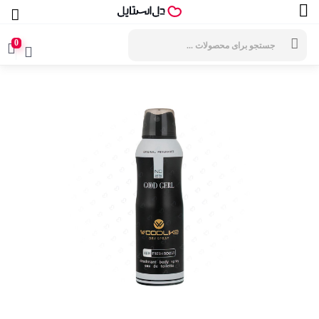
جستجوی
محصولات
0