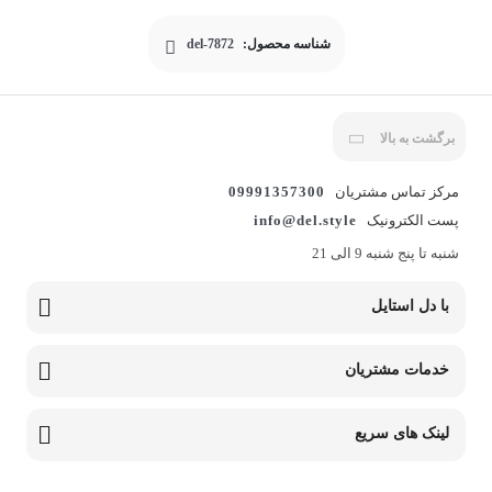
شناسه محصول:
del-7872
برگشت به بالا
مرکز تماس مشتریان
09991357300
پست الکترونیک
info@del.style
شنبه تا پنج شنبه 9 الی 21
با دل استایل
خدمات مشتریان
لینک های سریع