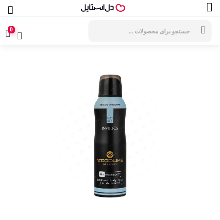
جستجوی
محصولات
0