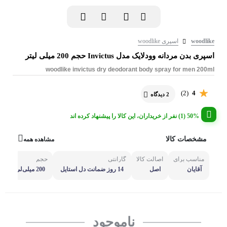
woodlike
اسپری woodlike
اسپری بدن مردانه وودلایک مدل Invictus حجم 200 میلی لیتر
woodlike invictus dry deodorant body spray for men 200ml
(2)
4
2 دیدگاه
50% (1) نفر از خریداران، این کالا را پیشنهاد کرده اند
مشخصات کالا
مشاهده همه
مناسب برای
اصالت کالا
گارانتی
حجم
آقایان
اصل
14 روز ضمانت دل استایل
200 میلی‌لی
تر
ناموجود