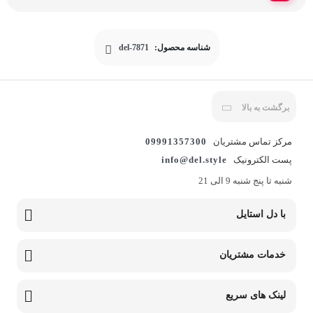
شناسه محصول:
del-7871
برگشت به بالا
مرکز تماس مشتریان
09991357300
پست الکترونیک
info@del.style
شنبه تا پنج شنبه 9 الی 21
با دل استایل
خدمات مشتریان
لینک های سریع