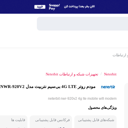
 ارتباطات
وبایل
اسپیکر
/
Neterbit
تجهیزات شبکه و ارتباطات Neterbit
میکروفون
مودم روتر 4G LTE بی‌سیم نتربیت مدل NWR-920V2
ساعت هوش
و تبلت
neterbit nwr-920v2 4g lte mobile wifi modem
هندزفری، 
ویژگی‌های محصول
جانبی
پاوربانک
شبکه‌های قابل پشتیبانی
فرکانس قابل پشتیبانی
قابلیت ها