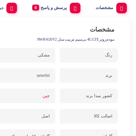
مشخصات
پرسش و پاسخ
دی
مشخصات
مودم روتر 4G LTE بی‌سیم نتربیت مدل NWR-920V2
رنگ
مشکی
برند
neterbit
کشور مبدا برند
چین
اصالت کالا
اصل