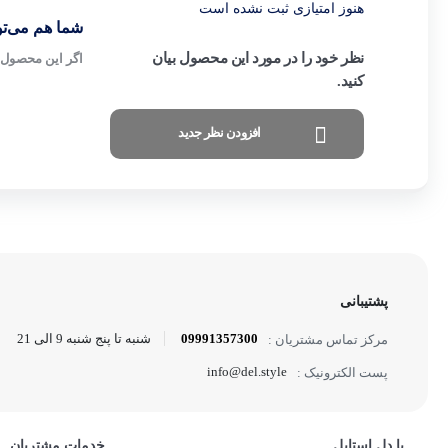
هنوز امتیازی ثبت نشده است
شما هم می‌توا
نظر خود را در مورد این محصول بیان
اگر این محصول ر
کنید.
افزودن نظر جدید
پشتیبانی
09991357300
شنبه تا پنج شنبه 9 الی 21
مرکز تماس مشتریان :
info@del.style
پست الکترونیک :
با دل استایل
خدمات مشتریان