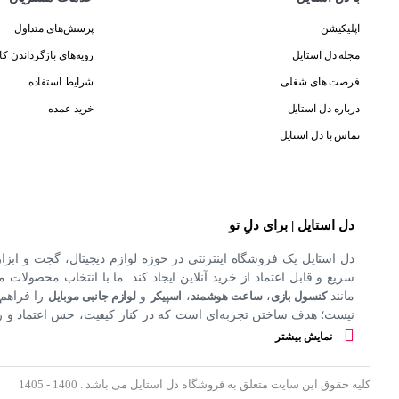
اپلیکیشن
پرسش‌های متداول
مجله دل استایل
رویه‌های بازگرداندن کال
فرصت های شغلی
شرایط استفاده
درباره دل استایل
خرید عمده
تماس با دل استایل
دل استایل | برای دلِ تو
دل استایل یک فروشگاه اینترنتی در حوزه لوازم دیجیتال، گجت و ابزا
سریع و قابل اعتماد از خرید آنلاین ایجاد کند. ما با انتخاب محصولات مت
مانند
کنسول بازی
،
ساعت هوشمند
،
اسپیکر
و
لوازم جانبی موبایل
را فراهم 
نیست؛ هدف ساختن تجربه‌ای است که در کنار کیفیت، حس اعتماد و راحت
کند.
نمایش بیشتر
کلیه حقوق این سایت متعلق به فروشگاه دل استایل می باشد . 1400 - 1405