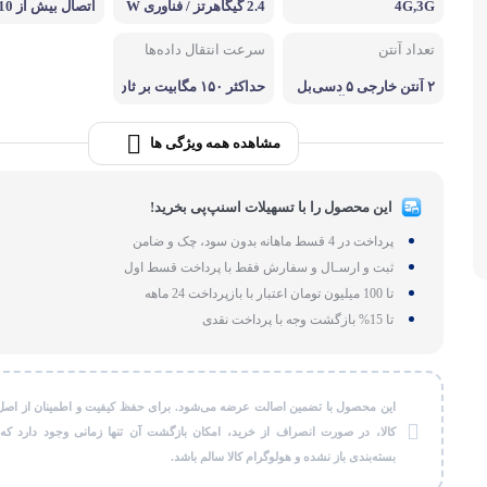
4G,3G
2.4 گیگاهرتز / فناوری W
لوازم بر
i-Fi 6
مزمان
تعداد آنتن
سرعت انتقال داده‌ها
طات
گجت و ابزا
۲ آنتن خارجی ۵ دسی‌بل
حداکثر ۱۵۰ مگابیت بر ثان
برای WIFI / دو آنتن خار
یه دانلود / ۵۰ مگابیت بر
جی ۵ دسی‌بل برای LTE
ثانیه آپلود
مشاهده همه ویژگی ها
این محصول را با تسهیلات اسنپ‌پی بخرید!
پرداخت در 4 قسط ماهانه بدون سود، چک و ضامن
ثبت و ارسـال و سفارش فقط با پرداخت قسط اول
تا 100 میلیون تومان اعتبار با بازپرداخت 24 ماهه
تا 15% بازگشت وجه با پرداخت نقدی
این محصول با تضمین اصالت عرضه می‌شود. برای حفظ کیفیت و اطمینان از اصل
کالا، در صورت انصراف از خرید، امکان بازگشت آن تنها زمانی وجود دارد که
بسته‌بندی باز نشده و هولوگرام کالا سالم باشد.