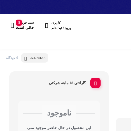
سبد خرید
0
کاربری
خالی است
ورود / ثبت نام
0 دیدگاه
del-74685
گارانتی 18 ماهه شرکتی
مند
هدفون، هدست
ناموجود
این محصول در حال حاضر موجود نمی