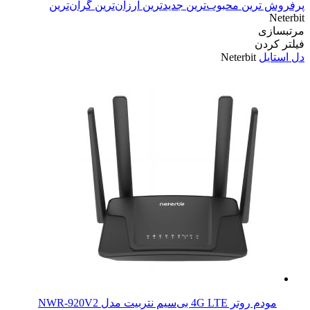
پرفروش ترین
محبوب‌ترین
جدیدترین
ارزان‌ترین
گران‌ترین
Neterbit
مرتبسازی
فیلتر کردن
دل استایل
Neterbit
مودم روتر 4G LTE بی‌سیم نتربیت مدل NWR-920V2