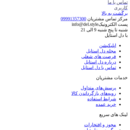
تماس با ما
کاربری
برگشت به بالا
مرکز تماس مشتریان
09991357300
پست الکترونیک
info@del.style
شنبه تا پنج شنبه 9 الی 21
با دل استایل
اپلیکیشن
مجله دل استایل
فرصت های شغلی
درباره دل استایل
تماس با دل استایل
خدمات مشتریان
پرسش‌های متداول
رویه‌های بازگرداندن کالا
شرایط استفاده
خرید عمده
لینک های سریع
مجوز و افتخارات