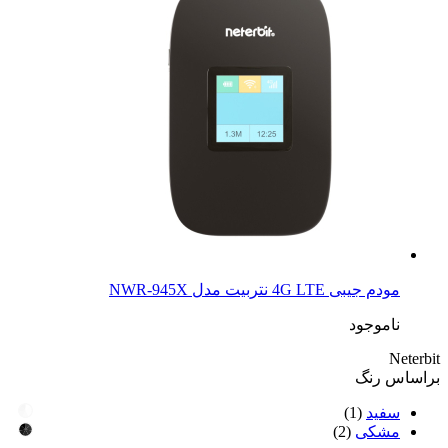
مودم جیبی 4G LTE نتربیت مدل NWR-945X
ناموجود
Neterbit
براساس رنگ
سفید
(1)
مشکی
(2)