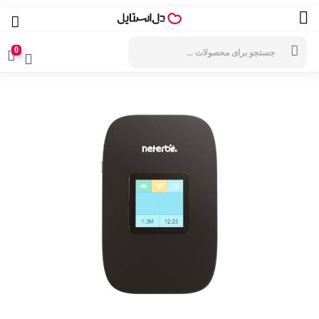
جستجوی
محصولات
0