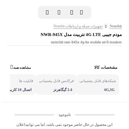
Neterbit
تجهیزات شبکه و ارتباطات Neterbit
مودم جیبی 4G LTE نتربیت مدل NWR-945X
neterbit nwr-945x 4g lte mobile wi-fi modem
مشخصات کالا
مشاهده همه
شبکه‌های قابل پشتیبانی
فرکانس قابل پشتیبانی
قابلیت ها
4G,3G
2.4 گیگاهرتز
اتصال 10 کاربر همزمان
ناموجود
این محصول در حال حاضر موجود نمی باشد، اما می توانیداعلان