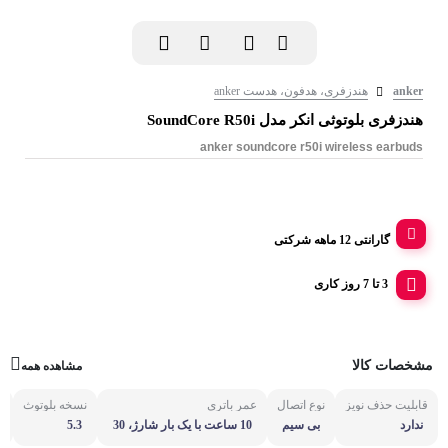
anker
هندزفری، هدفون، هدست anker
هندزفری بلوتوثی انکر مدل SoundCore R50i
anker soundcore r50i wireless earbuds
گارانتی 12 ماهه شرکتی
3 تا 7 روز کاری
مشخصات کالا
مشاهده همه
قابلیت حذف نویز
نوع اتصال
عمر باتری
نسخه بلوتوث
و
ندارد
بی سیم
10 ساعت با یک بار شارژ، 30
5.3
ساعت با کیس