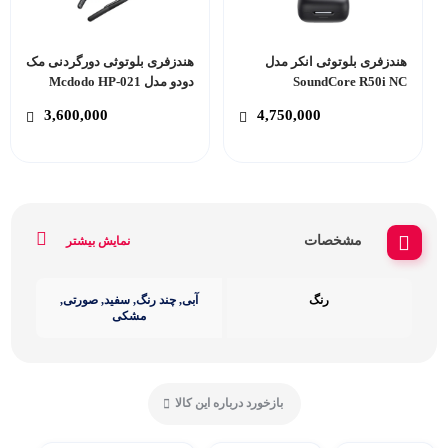
هندزفری بلوتوثی انکر مدل
هندزفری بلوتوثی دورگردنی مک
SoundCore R50i NC
دودو مدل Mcdodo HP-021
3,600,000
4,750,000
مشخصات
نمایش بیشتر
رنگ
آبی, چند رنگ, سفید, صورتی,
مشکی
بازخورد درباره این کالا