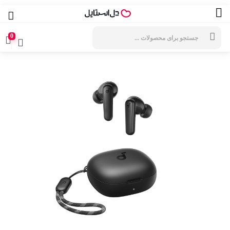
جستجوی
محصولات
0