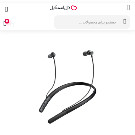
جستجوی
محصولات
0