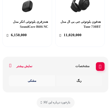
هدفون بلوتوثی جی بی ال مدل
هندزفری بلوتوثی انکر مدل
SoundCore R60i NC
Tune 730BT
6,150,000
11,020,000
مشخصات
نمایش بیشتر
رنگ
مشکی
بازخورد درباره این کالا