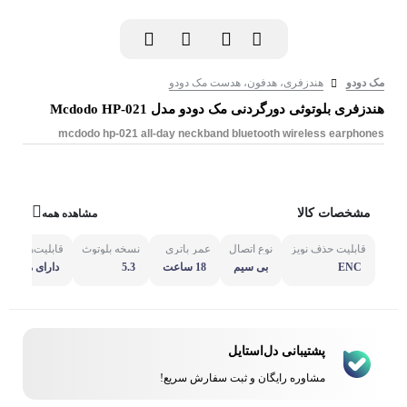
مک دودو
هندزفری، هدفون، هدست مک دودو
هندزفری بلوتوثی دورگردنی مک دودو مدل Mcdodo HP-021
mcdodo hp-021 all-day neckband bluetooth wireless earphones
مشخصات کالا
مشاهده همه
قابلیت حذف نویز
نوع اتصال
عمر باتری
نسخه بلوتوث
قابلیت‌ها
ENC
بی سیم
18 ساعت
5.3
دارای میکروف
ت مکالمه تلف
پشتیبانی دل‌استایل
مشاوره رایگان و ثبت سفارش سریع!