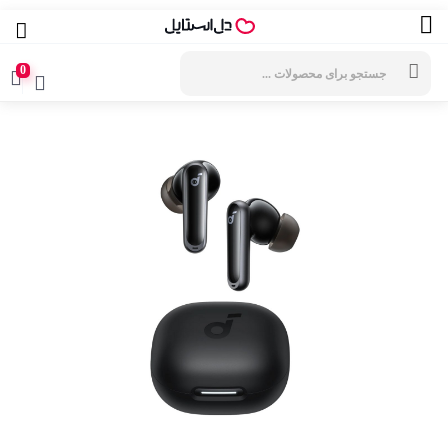
جستجوی
محصولات
0