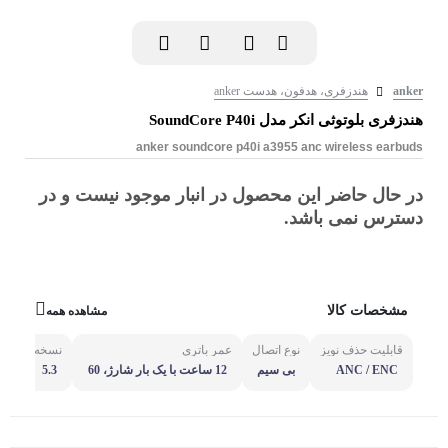
anker
هندزفری، هدفون، هدست anker
هندزفری بلوتوثی انکر مدل SoundCore P40i
anker soundcore p40i a3955 anc wireless earbuds
در حال حاضر این محصول در انبار موجود نیست و در
دسترس نمی باشد.
مشخصات کالا
مشاهده همه
قابلیت حذف نویز
نوع اتصال
عمر باتری
نسخه بلوتوث
ANC / ENC
بی سیم
12 ساعت با یک بار شارژ، 60
5.3
ساعت با کیس