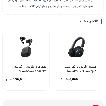
از اصل بودن کالا، در صورت انصراف از خرید، امکان بازگشت آن تنها زمانی
وجود دارد که پلمپ بسته‌بندی باز نشده و هولوگرام کالا سالم باشد.
کالاهای مشابه
هدفون بلوتوثی انکر مدل
هندزفری بلوتوثی انکر مدل
SoundCore R60i NC
SoundCore Space Q45
6,150,000
18,560,000