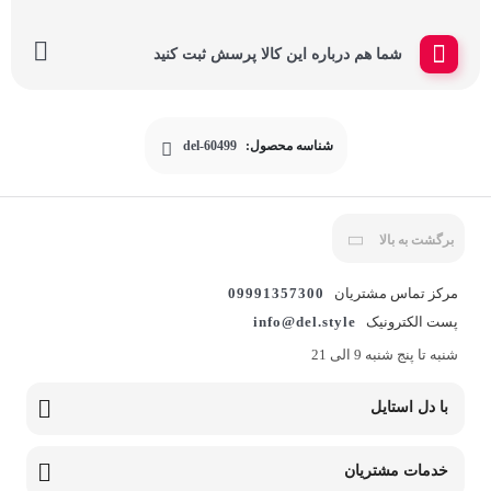
شما هم درباره این کالا پرسش ثبت کنید
شناسه محصول:
del-60499
برگشت به بالا
مرکز تماس مشتریان
09991357300
پست الکترونیک
info@del.style
شنبه تا پنج شنبه 9 الی 21
با دل استایل
خدمات مشتریان