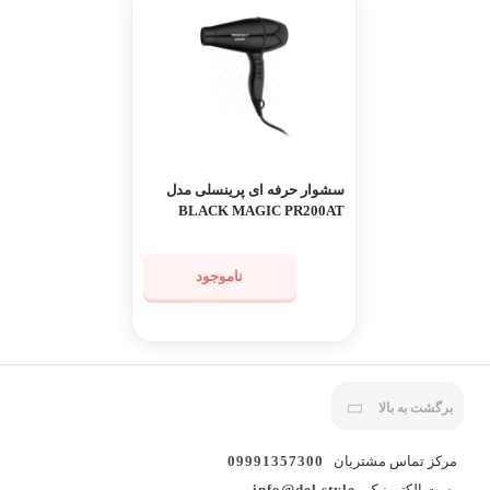
سشوار حرفه ای پرینسلی مدل
BLACK MAGIC PR200AT
ناموجود
برگشت به بالا
مرکز تماس مشتریان
09991357300
پست الکترونیک
info@del.style