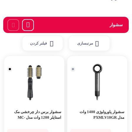
سشوار
مرتبسازی
فیلتر کردن
سشوار پاورولوژی 1400 وات
سشوار برس دار چرخشی مک
مدل PXMLV10GR
استایلر 1200 وات مدل MC-
6625