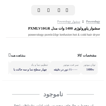
Powerology
سشوار Powerology
سشوار پاورولوژی 1400 وات مدل PXMLV10GR
powerology pxmlv10gr lonfusion hot & cold hair dryer
مشخصات کالا
مشاهده همه
توان موتور
سرعت موتور
تنظیم دما و باد
فناوری 
1400w
۱۱۰۰۰۰ دور در دقیقه
چهار سطح دما و سه حالت با
دارد
د
ناموجود
این محصول در حال حاضر موجود نمی باشد، اما می توانیداعلان را فعال