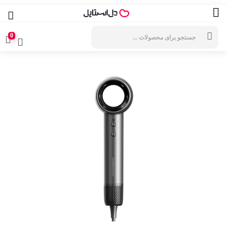
جستجوی
محصولات
0