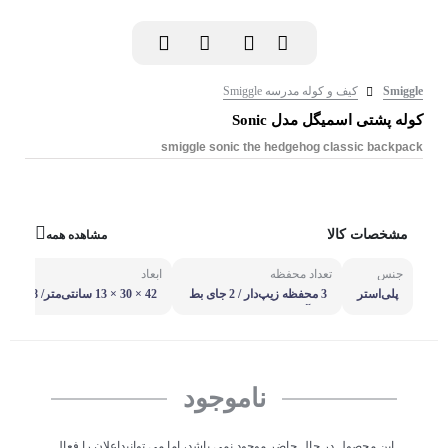
Smiggle
کیف و کوله مدرسه Smiggle
کوله پشتی اسمیگل مدل Sonic
smiggle sonic the hedgehog classic backpack
مشخصات کالا
مشاهده همه
جنس
تعداد محفظه
ابعاد
پلی‌استر
3 محفظه زیپ‌دار / 2 جای بط
42 × 30 × 13 سانتی‌متر/ 18 ل
ری آب
یتر
ناموجود
این محصول در حال حاضر موجود نمی باشد، اما می توانیداعلان را فعال