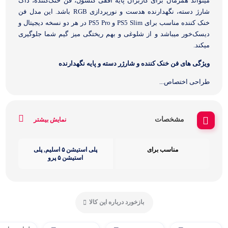
میتواند همزمان برای کاربران پایه افقی کنسول، فن خنک‌کننده، داک
شارژ دسته، نگهدارنده هدست و نورپردازی RGB باشد. این مدل فن
خنک کننده مناسب برای PS5 Slim و PS5 Pro در هر دو نسخه دیجیتال و
دیسک‌خور میباشد و از شلوغی و بهم ریختگی میز گیم شما جلوگیری
میکند.
ویژگی های فن خنک کننده و شارژر دسته و پایه نگهدارنده
طراحی اختصاص...
مشخصات
نمایش بیشتر
مناسب برای
پلی استیشن ۵ اسلیم, پلی
استیشن ۵ پرو
بازخورد درباره این کالا