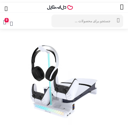
جستجوی
محصولات
0