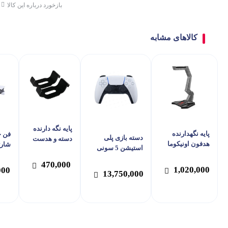
بازخورد درباره این کالا
کالاهای مشابه
پایه نگه دارنده
پایه نگهدارنده
فن خ
دسته بازی پلی
دسته و هدست
هدفون اونیکوما
شارژ
استیشن 5 سونی
پی جی تک دابی
مدل ST-3
نگهد
مدل DUALSENSE
مدل GP-510
470,000
CFI-ZCT1W
1,020,000
000
13,750,000
پی ج
33S