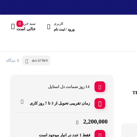
سبد خرید
0
کاربری
خالی است
ورود / ثبت نام
0 دیدگاه
del-67969
14 روز ضمانت دل استایل
مند
زمان تقریبی تحویل از
3 تا 7 روز کاری
هدفون، هدست
2,200,000
فقط 1 عدد در انبار موجود است