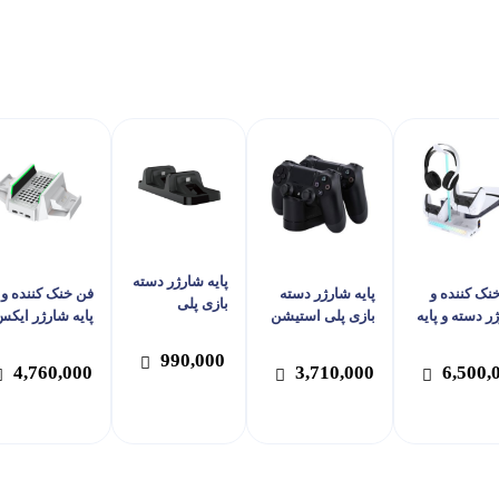
پایه شارژر دسته
نک کننده و
پایه شارژر دسته
فن خنک کننده و
بازی پلی
ر دسته و پایه
بازی پلی استیشن
پایه شارژر ایک
استیشن 4 دابی
ارنده پلی
4 سونی مدل
باکس دابی مدل
مدل TP4-002
990,000
استیشن 5 اسلیم
CUH-ZDC1G
TYX-0663
4,760,000
3,710,000
6,500,
ی تک مدل
مناسب ب
Series S
GP-5