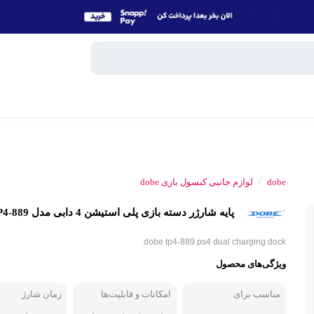
وبایل
اسپیکر
/
dobe
لوازم جانبی کنسول بازی dobe
میکروفون
پایه شارژر دسته بازی پلی استیشن 4 دابی مدل TP4-889
ساعت هوش
و تبلت
dobe tp4-889 ps4 dual charging dock
هندزفری، 
ویژگی‌های محصول
جانبی
پاوربانک
مناسب برای
امکانات و قابلیت‌ها
زمان شارژ