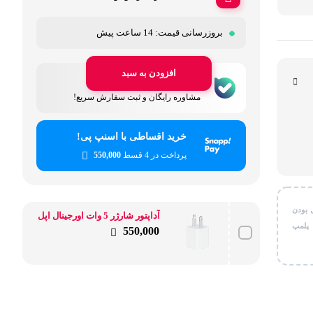
قی شخصی
بروزرسانی قیمت:
14 ساعت پیش
ر کاربردی
افزودن به سبد
پشتیبانی دل‌استایل
مشاوره رایگان و ثبت سفارش سریع!
خرید اقساطی با اسنپ پی!
پرداخت در 4 قسط
550,000
 بودن
آداپتور شارژر 5 وات اورجینال اپل
 پلمپ
550,000