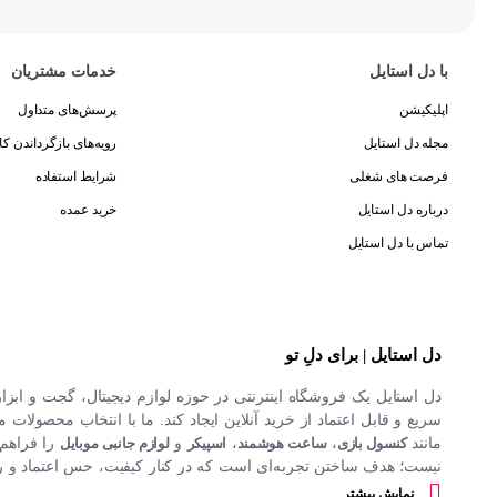
با دل استایل
خدمات مشتریان
اپلیکیشن
پرسش‌های متداول
مجله دل استایل
رویه‌های بازگرداندن کال
فرصت های شغلی
شرایط استفاده
درباره دل استایل
خرید عمده
تماس با دل استایل
دل استایل | برای دلِ تو
دل استایل یک فروشگاه اینترنتی در حوزه لوازم دیجیتال، گجت و ابزا
سریع و قابل اعتماد از خرید آنلاین ایجاد کند. ما با انتخاب محصولات مت
مانند
کنسول بازی
،
ساعت هوشمند
،
اسپیکر
و
لوازم جانبی موبایل
را فراهم 
نیست؛ هدف ساختن تجربه‌ای است که در کنار کیفیت، حس اعتماد و راحت
کند.
نمایش بیشتر