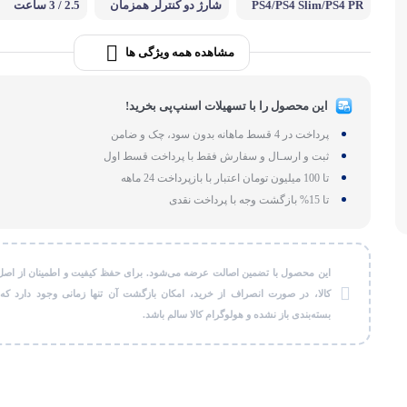
PS4/PS4 Slim/PS4 PR
شارژ دو کنترلر همزمان
2.5 / 3 ساعت
لوازم بر
O controller
طات
مشاهده همه ویژگی ها
گجت و ابزا
این محصول را با تسهیلات اسنپ‌پی بخرید!
پرداخت در 4 قسط ماهانه بدون سود، چک و ضامن
ثبت و ارسـال و سفارش فقط با پرداخت قسط اول
تا 100 میلیون تومان اعتبار با بازپرداخت 24 ماهه
تا 15% بازگشت وجه با پرداخت نقدی
این محصول با تضمین اصالت عرضه می‌شود. برای حفظ کیفیت و اطمینان از اصل
کالا، در صورت انصراف از خرید، امکان بازگشت آن تنها زمانی وجود دارد که
بسته‌بندی باز نشده و هولوگرام کالا سالم باشد.