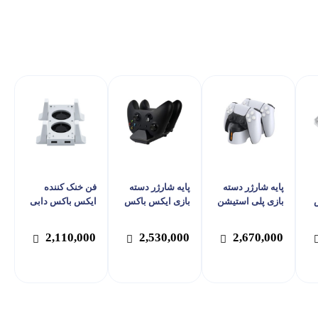
پایه شارژر دسته
پایه شارژر دسته
فن خنک کننده
س
بازی پلی استیشن
بازی ایکس باکس
ایکس باکس دابی
5 دابی مدل TP5-
اسپارک فاکس
مدل TYX-0658
1501
مدل W60X190
مناسب برای Xbox
2,110,000
2,530,000
2,670,000
رای Xbox
مناسب برای Xbox
Series S
Series X/S