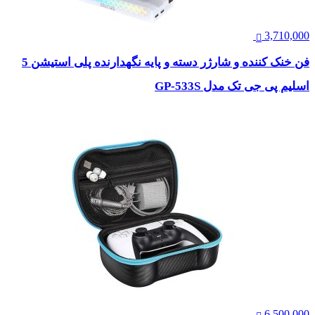
3,710,000
فن خنک کننده و شارژر دسته و پایه نگهدارنده پلی استیشن 5
اسلیم پی جی تک مدل GP-533S
6,500,000