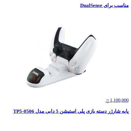
مناسب برای DualSense
1,100,000
پایه شارژر دسته بازی پلی استیشن 5 دابی مدل TP5-0506