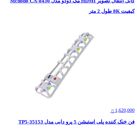
کابل انتقال تصویر HDMI مک دودو مدل Mcdodo CA-8430
کیفیت 8K طول 2 متر
1,620,000
فن خنک کننده پلی استیشن 5 پرو دابی مدل TP5-35153