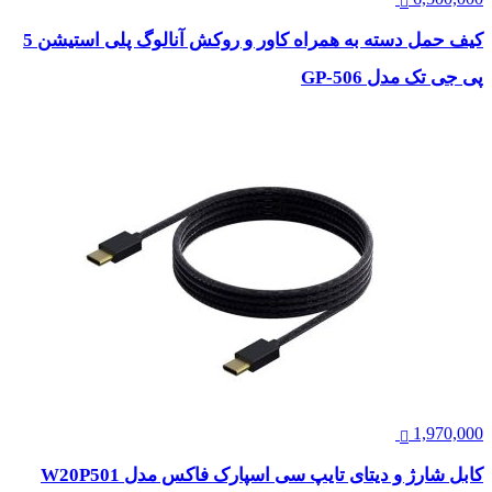
کیف حمل دسته به همراه کاور و روکش آنالوگ پلی استیشن 5
پی جی تک مدل GP-506
1,970,000
کابل شارژ و دیتای تایپ سی اسپارک فاکس مدل W20P501