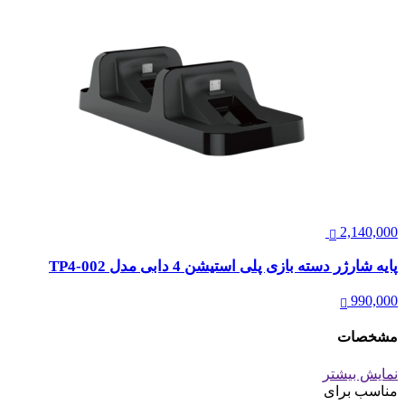
2,140,000
پایه شارژر دسته بازی پلی استیشن 4 دابی مدل TP4-002
990,000
مشخصات
نمایش بیشتر
مناسب برای