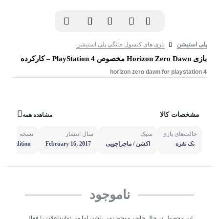
پلی استیشن
بازی های کنسول خانگی پلی استیشن
بازی Horizon Zero Dawn مخصوص PlayStation 4 – کارکرده
horizon zero dawn for playstation 4
مشخصات کالا
مشاهده همه
حالت‌های بازی
سبک
سال انتشار
نسخه
تک نفره
اکشن / ماجراجویی
February 16, 2017
ited Edition
ناموجود
این محصول در حال حاضر موجود نمی باشد، اما می توانیداعلان را فعال