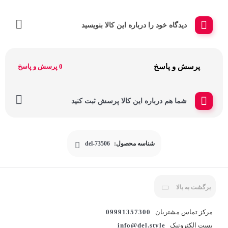
دیدگاه خود را درباره این کالا بنویسید
پرسش و پاسخ
0 پرسش و پاسخ
شما هم درباره این کالا پرسش ثبت کنید
شناسه محصول:
del-73506
برگشت به بالا
مرکز تماس مشتریان
09991357300
پست الکترونیک
info@del.style