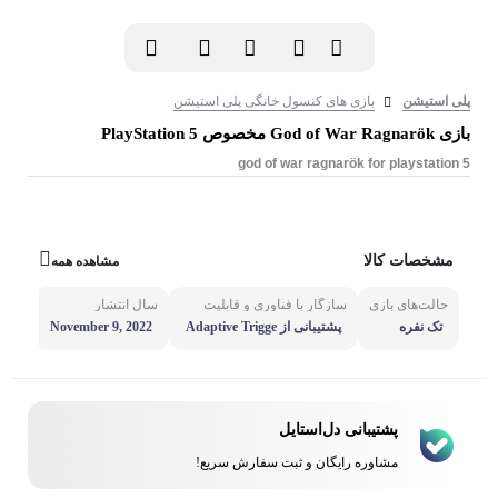
پلی استیشن
بازی های کنسول خانگی پلی استیشن
بازی God of War Ragnarök مخصوص PlayStation 5
god of war ragnarök for playstation 5
مشخصات کالا
مشاهده همه
حالت‌های بازی
سازگار با فناوری و قابلیت
سال انتشار
نسخ
تک نفره
پشتیبانی از Adaptive Trigge
November 9, 2022
r، پشتیبانی از صدای سه بعد
n)
ی، پشتیبانی از بازخورد هپتی
ک
پشتیبانی دل‌استایل
مشاوره رایگان و ثبت سفارش سریع!