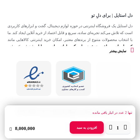
دل استایل | برای دلِ تو
دل استایل یک فروشگاه اینترنتی در حوزه لوازم دیجیتال، گجت و ابزارهای کاربردی
است که تلاش می‌کند تجربه‌ای ساده، سریع و قابل اعتماد از خرید آنلاین ایجاد کند. ما
با انتخاب محصولات متنوع از برندهای معتبر، امکان خرید اینترنتی کالاهایی مانند
کنسول بازی
ساعت هوشمند
اسپیکر
لوازم جانبی موبایل
،
،
و
را فراهم کرده‌ایم.
نمایش بیشتر
در دل استایل، تمرکز ما فقط روی فروش نیست؛ هدف ساختن تجربه‌ای است که
در کنار کیفیت، حس اعتماد و راحتی را در هر مرحله از خرید آنلاین برای شما ایجاد
کند.
کلیه حقوق این سایت متعلق به فروشگاه دل استایل می باشد . 1400 - 1405
تنها
2
عدد در انبار باقی مانده
تعداد
افزودن به سبد
8,000,000