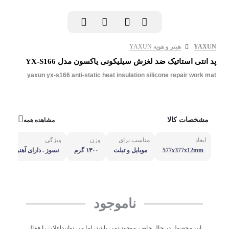
YAXUN
هیتر و هویه YAXUN
پد انتی استاتیک ضد لغزش سیلیکونی یاکسون مدل YX-S166
yaxun yx-s166 anti-static heat insulation silicone repair work mat
مشخصات کالا
مشاهده همه
ابعاد
مناسب برای
وزن
ویژگی
577x377x12mm
موبایل و تبلت
۱۳۰۰ گرم
نسوز . دارای آهنربا . آن
اتیک
ناموجود
این محصول در حال حاضر موجود نمی باشد، اما می توانیداعلان را فعال