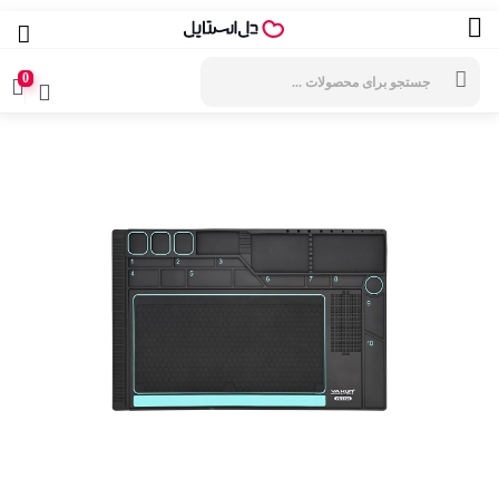
جستجوی
محصولات
0