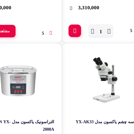
0,000
3,310,000
5
مشاهد
5
ه چشم یاکسون مدل YX-AK33
التراسونیک یاکس
2000A