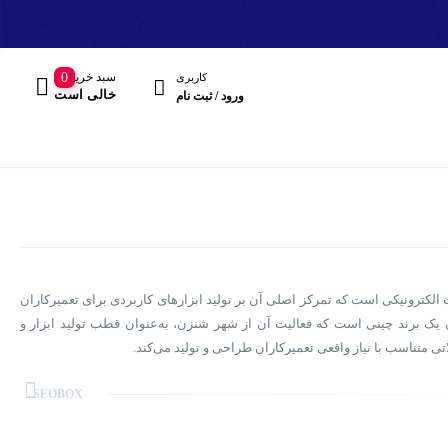
سبد خرید
0
کاربری
خالی است
ورود / ثبت نام
و تجهیزات الکترونیکی است که تمرکز اصلی آن بر تولید ابزارهای کاربردی برای تعمیرکاران
مند
 یک برند چینی است که فعالیت آن از شهر شنزن، به‌عنوان قطب تولید ابزار و
ی متناسب با نیاز واقعی تعمیرکاران طراحی و تولید می‌کند.
هدفون، هدست
دهای الکترونیکی را پوشش می‌دهند. از مهم‌ترین تولیدات این برند می‌توان به هویه و
SEOBOX
ایستگاه‌های لحیم‌کاری، منبع تغذیه دیجیتال، هیتر هوای گرم، مولتی‌متر، لوپ و میکروسکوپ تعمیرات، ست پیچ‌گوشتی دقیق، پنس آنتی‌استاتیک، تیغ و ابزار بازکننده، شابلون ریبال IC و
معمولاً از متریال مقاوم، بردهای الکترونیکی پایدار و طراحی ساده اما کاربردی