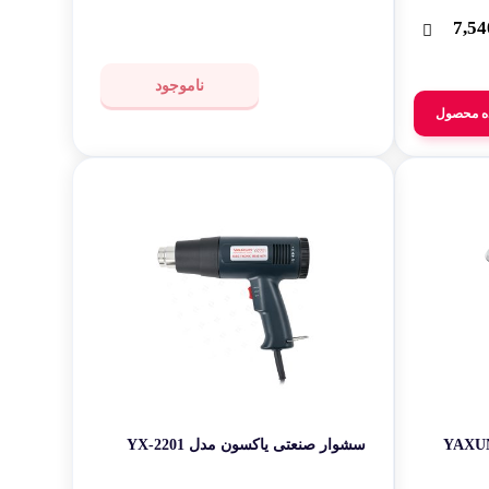
7,54
ناموجود
ه محصول
ون مدل YAXUN YX-
سشوار صنعتی یاکسون مدل YX-2201