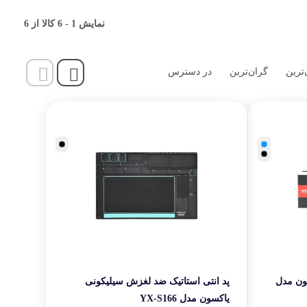
قی شخصی
ساخته می‌شوند و برای استفاده‌ی روزمره در تعمیرگاه‌های موبایل گزینه‌ای مقرون‌به‌صرفه محسوب می‌شوند. بسیاری از تعمیرکاران، Yaxun را به‌عنوان برند مناسب برای تجهیز یا تکمیل
نمایش
1
-
6
کالا از
6
ابزارهای یاکسون با تعمیر گوشی‌های برندهای مطرح مانند Apple (iPhone)، Samsung، Xiaomi، Huawei، Oppo و Vivo سازگاری کامل دارند و در تعمیرات سخت‌افزاری، تعویض قطعات،
ر کاربردی
تفاده‌ی عملی توسط تعمیرکاران، نشان‌دهنده‌ی قابل اعتماد بودن محصولات آن در
‌ترین
گران‌ترین
در دسترس
ج در میان تعمیرکاران موبایل تبدیل شده است و ابزارهای آن پاسخگوی نیازهای روزمره
تکه یاکسون مدل
پد انتی استاتیک ضد لغزش سیلیکونی
یاکسون مدل YX-S166