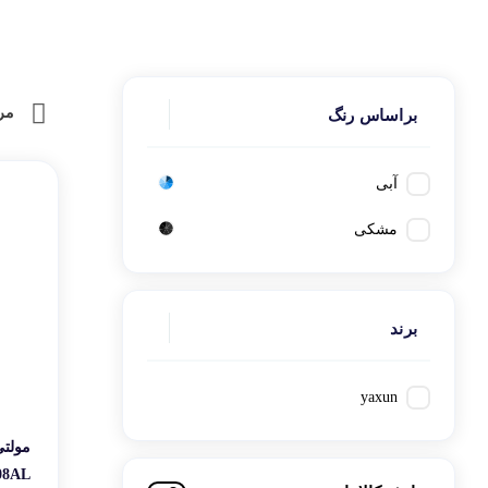
کتاب، لوازم تحریر و هنر
ماوس
میز تعمیرات انتخاب 
تجهیزات شبکه و ارتبا
اسباب بازی
هارد دیسک اکسترنال
لحیم‌کاری و عیب‌یا
مر
براساس رنگ
شرایط کاری واقعی
برند xun
تا نیمه‌حرفه‌ای تعم
آبی
مشکی
برند
yaxun
08AL