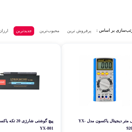
لوازم بر
می‌کنند، به‌ویژه زمانی که به ابزارهای متنوع با هزینه‌ی منطقی نیاز دارند.
طات
گجت و ابزا
بی برد به‌طور گسترده استفاده می‌شوند. حضور مداوم این برند در بازار جهانی و اس
تب‌سازی بر اساس :
پرفروش ترین
محبوب‌ترین
جدیدترین
ارزان
 است.
Ya به‌دلیل تنوع بالای محصولات، دسترسی آسان و قیمت رقابتی، به یکی از انتخاب‌های رای
یرات موبایل و الکترونیک هستند.
مولتی متر دیجیتال یاکسون مدل YX-
پیچ گوشتی شارژی 20 
YX-801
92