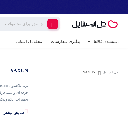
دسته‌بندی کالاها
پیگیری سفارشات
مجله دل استایل
کالای دیجیتال
لوازم جانبی گوشی م
YAXUN
گیمینگ
دل استایل
YAXUN
شارژر و کابل گوشی
شارژر فندکی
لوازم خانگی برقی
حرفه‌ای و نیمه‌حر
پایه نگهدارنده گوشی 
تجهیزات الکترونیکی
خانه و آشپزخانه
مح
کامپیوتر و تجهیزات 
نمایش بیشتر
ابزار آلات و تجهیزات
CPU، پد نسوز سیلیکونی و گیره‌های نگهدارنده برد اشاره کرد. این محصولات به‌گونه‌ای طراحی شده‌اند که دقت بالا و کنترل مناسب در تعمیر قطعات حساس موبایل را فراهم کنند.
کیبورد (صفحه کلید)
یکی از ویژگی‌های م