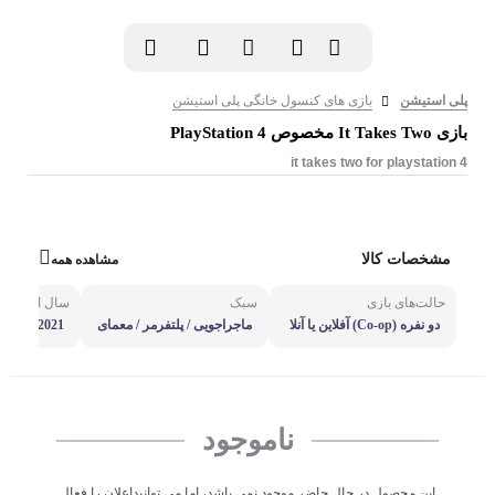
پلی استیشن
بازی های کنسول خانگی پلی استیشن
بازی It Takes Two مخصوص PlayStation 4
it takes two for playstation 4
مشخصات کالا
مشاهده همه
حالت‌های بازی
سبک
سال انتشار
دو نفره (Co‑op) آفلاین یا آنلا
ماجراجویی / پلتفرمر / معمای
rs 26, 2021
ین
ی
ناموجود
این محصول در حال حاضر موجود نمی باشد، اما می توانیداعلان را فعال