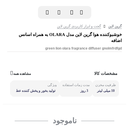
گرین لاین
گجت و ابزار کاربردی گرین لاین
خوشبوکننده هوا گرین لاین مدل OLARA به همراه اسانس
اضافه
green lion olara fragrance diffuser gnolmfrdfgd
مشخصات کالا
مشاهده همه
ظرفیت مخزن
مدت زمات استفاده
ویژگی
مناسب
10 میلی لیتر
3 روز
تولید بخور و پخش کننده عط
مناس
ر
ناموجود