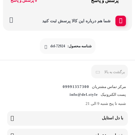
پرسش و پاسخ
0 پرسش و پاسخ
شما هم درباره این کالا پرسش ثبت کنید
شناسه محصول:
del-72924
برگشت به بالا
مرکز تماس مشتریان
09991357300
پست الکترونیک
info@del.style
شنبه تا پنج شنبه 9 الی 21
با دل استایل