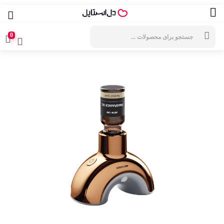
جستجوی
محصولات
0