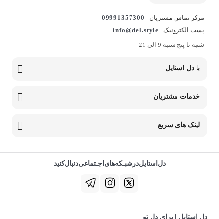
مرکز تماس مشتریان
09991357300
پست الکترونیک
info@del.style
شنبه تا پنج شنبه 9 الی 21
با دل استایل
خدمات مشتریان
لینک های سریع
دل‌استایل‌در‌‌شبـکه‌های‌اجـتماعی‌دنبال‌کنید
دل استایل | برای دلِ تو