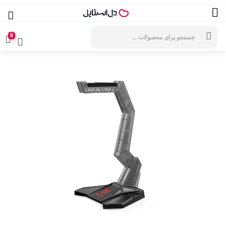
جستجوی
محصولات
0