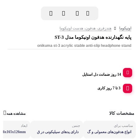
اونیکوما
هندزفری، هدفون، هدست اونیکوما
پایه نگهدارنده هدفون اونیکوما مدل ST-3
onikuma st-3 acrylic stable anti-slip headphone stand
14 روز ضمانت دل استایل
3 تا 7 روز کاری
مشخصات کالا
مشاهده همه
مناسب برای
جنس
ابعاد
انواع هدفون‌های معمولی و گ
دارای پدهای سیلیکونی در ق
266x165x126mm
یمینگ
سمت تحتانی