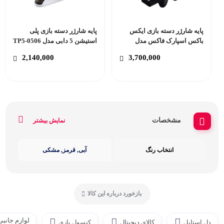
پایه شارژر دسته بازی ایکس
پایه شارژر دسته بازی پلی
باکس اسپارک فاکس مدل
استیشن 5 دابی مدل TP5-0506
W20X504 مناسب برای Xbox
2,140,000
3,700,000
Series X/S
مشخصات
نمایش بیشتر
انتخاب رنگ
آبی, قرمز, مشکی
بازخورد درباره این کالا
لوازم جانب
دل استایل
کالای دیجیتال
کنسول بازی