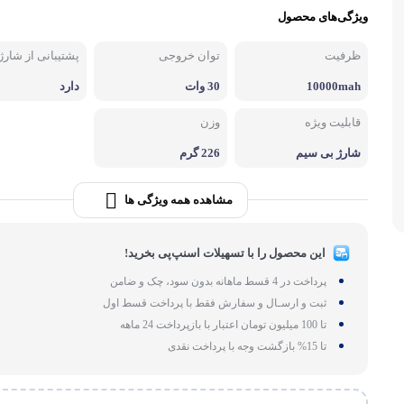
ویژگی‌های محصول
لوازم بر
طات
ظرفیت
توان خروجی
پشتیبانی از شارژ
گجت و ابزا
10000mah
30 وات
دارد
قابلیت ویژه
وزن
شارژ بی سیم
226 گرم
مشاهده همه ویژگی ها
این محصول را با تسهیلات اسنپ‌پی بخرید!
پرداخت در 4 قسط ماهانه بدون سود، چک و ضامن
ثبت و ارسـال و سفارش فقط با پرداخت قسط اول
تا 100 میلیون تومان اعتبار با بازپرداخت 24 ماهه
تا 15% بازگشت وجه با پرداخت نقدی