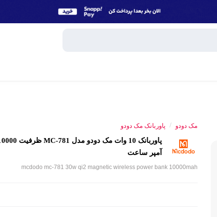
وبایل
اسپیکر
/
مک دودو
پاوربانک مک دودو
میکروفون
ساعت هوش
آمپر ساعت
و تبلت
mcdodo mc-781 30w qi2 magnetic wireless power bank 10000mah
هندزفری، 
جانبی
پاوربانک