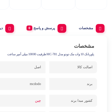
مشخصات
پرسش و پاسخ
دی
مشخصات
پاوربانک 10 وات مک دودو مدل MC-781 ظرفیت 10000 میلی آمپر ساعت
اصالت کالا
اصل
برند
mcdodo
کشور مبدا برند
چین