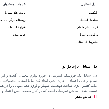
با دل استایل
خدمات مشتریان
اپلیکیشن
پرسش‌های متداول
مجله دل استایل
رویه‌های بازگرداندن کال
فرصت های شغلی
شرایط استفاده
درباره دل استایل
خرید عمده
تماس با دل استایل
دل استایل | برای دلِ تو
دل استایل یک فروشگاه اینترنتی در حوزه لوازم دیجیتال، گجت و ابزا
سریع و قابل اعتماد از خرید آنلاین ایجاد کند. ما با انتخاب محصولات مت
مانند
کنسول بازی
،
ساعت هوشمند
،
اسپیکر
و
لوازم جانبی موبایل
را فراهم 
نیست؛ هدف ساختن تجربه‌ای است که در کنار کیفیت، حس اعتماد و راحت
کند.
نمایش بیشتر