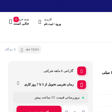
سبد خرید
0
کاربری
خالی است
ورود / ثبت نام
0 دیدگاه
del-72251
گارانتی 6 ماهه شرکتی
پاوربانک 10 وات مک دودو مدل MC-781 ظرفیت 10000 میلی
مند
زمان تقریبی تحویل از
3 تا 7 روز کاری
هدفون، هدست
بروزرسانی قیمت:
15 ساعت پیش
افزودن به سبد