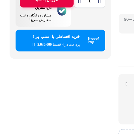
پشتیبانی
قی شخصی
دل‌استایل
مشاوره رایگان و ثبت
 سریع
سفارش سریع!
ر کاربردی
خرید اقساطی با اسنپ پی!
پرداخت در 4 قسط
2,030,000