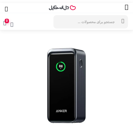
جستجوی
محصولات
0