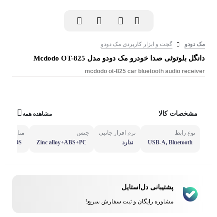
مک دودو
گجت و ابزار کاربردی مک دودو
دانگل بلوتوثی صدا خودرو مک دودو مدل Mcdodo OT-825
mcdodo ot-825 car bluetooth audio receiver
مشخصات کالا
مشاهده همه
نوع رابط
نرم افزار جانبی
جنس
مناسب برا
USB-A, Bluetooth
ندارد
Zinc alloy+ABS+PC
id & IOS
پشتیبانی دل‌استایل
مشاوره رایگان و ثبت سفارش سریع!