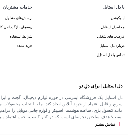
با دل استایل
خدمات مشتریان
اپلیکیشن
پرسش‌های متداول
مجله دل استایل
رویه‌های بازگرداندن کال
فرصت های شغلی
شرایط استفاده
درباره دل استایل
خرید عمده
تماس با دل استایل
دل استایل | برای دلِ تو
دل استایل یک فروشگاه اینترنتی در حوزه لوازم دیجیتال، گجت و ابزا
سریع و قابل اعتماد از خرید آنلاین ایجاد کند. ما با انتخاب محصولات مت
مانند
کنسول بازی
،
ساعت هوشمند
،
اسپیکر
و
لوازم جانبی موبایل
را فراهم 
نیست؛ هدف ساختن تجربه‌ای است که در کنار کیفیت، حس اعتماد و راحت
کند.
نمایش بیشتر