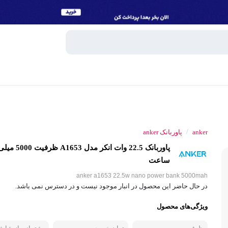
وبایل
اسپیکر
/
anker
پاوربانک anker
میکروفون
پاوربانک 22.5 وات انکر مدل
ساعت هوش
ساعت
و تبلت
anker a1653 22.5w nano power bank 5000mah
هندزفری، 
در حال حاضر این محصول در انبار موجود نیست و در دسترس نمی باشد.
جانبی
ویژگی‌های محصول
پاوربانک