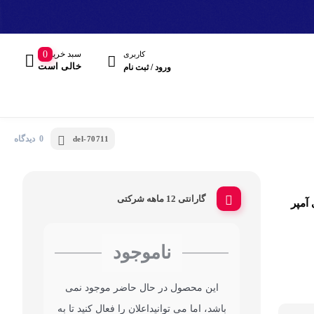
سبد خرید
0
کاربری
خالی است
ورود / ثبت نام
0 دیدگاه
del-70711
گارانتی 12 ماهه شرکتی
 A1653 ظرفیت 5000 میلی آمپر
مند
ناموجود
هدفون، هدست
این محصول در حال حاضر موجود نمی
باشد، اما می توانیداعلان را فعال کنید تا به