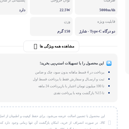
ظرفیت
توان خروجی
پشتیبانی از شارژ
لوازم بر
5000mAh
22.5W
دارد
طات
گجت و ابزا
قابلیت ویژه
وزن
دو درگاه Type-C - شارژ
150 گرم
دو طرفه
مشاهده همه ویژگی ها
این محصول را با تسهیلات اسنپ‌پی بخرید!
پرداخت در 4 قسط ماهانه بدون سود، چک و ضامن
ثبت و ارسـال و سفارش فقط با پرداخت قسط اول
تا 100 میلیون تومان اعتبار با بازپرداخت 24 ماهه
تا 15% بازگشت وجه با پرداخت نقدی
این محصول با تضمین اصالت عرضه می‌شود. برای حفظ کیفیت و اطمینان از اصل
کالا، در صورت انصراف از خرید، امکان بازگشت آن تنها زمانی وجود دارد که