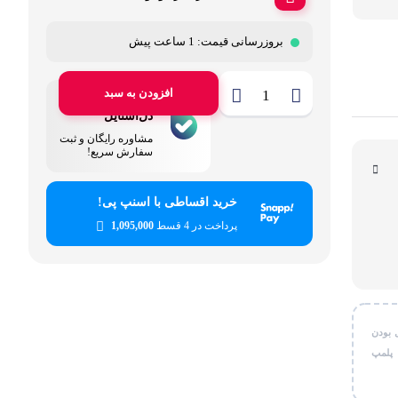
قی شخصی
بروزرسانی قیمت:
1 ساعت پیش
ر کاربردی
افزودن به سبد
پشتیبانی
دل‌استایل
مشاوره رایگان و ثبت
سفارش سریع!
خرید اقساطی با اسنپ پی!
پرداخت در 4 قسط
1,095,000
 بودن
 پلمپ