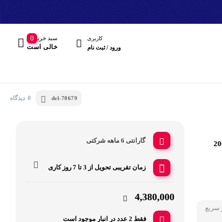
سبد خرید
0
کاربری
خالی است
ورود / ثبت نام
0 دیدگاه
del-70679
گارانتی 6 ماهه شرکتی
ل MC-423 ظرفیت 20000
مند
زمان تقریبی تحویل از
3 تا 7 روز کاری
هدفون، هدست
4,380,000
 سریع
فقط 2 عدد در انبار موجود است