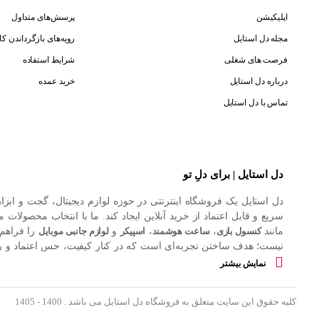
اپلیکیشن
پرسش‌های متداول
مجله دل استایل
رویه‌های بازگرداندن کال
فرصت های شغلی
شرایط استفاده
درباره دل استایل
خرید عمده
تماس با دل استایل
دل استایل | برای دلِ تو
دل استایل یک فروشگاه اینترنتی در حوزه لوازم دیجیتال، گجت و ابزا
سریع و قابل اعتماد از خرید آنلاین ایجاد کند. ما با انتخاب محصولات مت
مانند
کنسول بازی
،
ساعت هوشمند
،
اسپیکر
و
لوازم جانبی موبایل
را فراهم 
نیست؛ هدف ساختن تجربه‌ای است که در کنار کیفیت، حس اعتماد و راحت
کند.
نمایش بیشتر
کلیه حقوق این سایت متعلق به فروشگاه دل استایل می باشد . 1400 - 1405