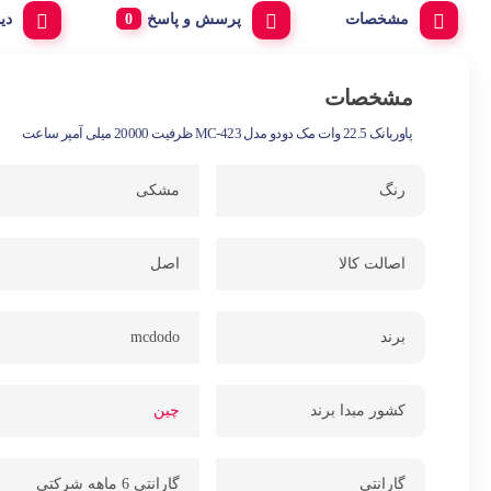
مشخصات
پرسش و پاسخ
دی
مشخصات
پاوربانک 22.5 وات مک دودو مدل MC-423 ظرفیت 20000 میلی آمپر ساعت
رنگ
مشکی
اصالت کالا
اصل
برند
mcdodo
کشور مبدا برند
چین
گارانتی
گارانتی 6 ماهه شرکتی