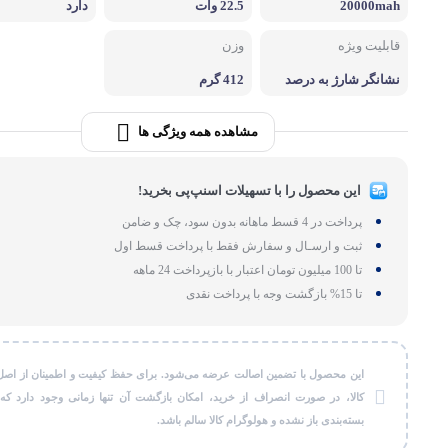
20000mah
22.5 وات
دارد
لوازم بر
قابلیت ویژه
وزن
طات
گجت و ابزا
نشانگر شارژ به درصد
412 گرم
مشاهده همه ویژگی ها
این محصول را با تسهیلات اسنپ‌پی بخرید!
پرداخت در 4 قسط ماهانه بدون سود، چک و ضامن
ثبت و ارسـال و سفارش فقط با پرداخت قسط اول
تا 100 میلیون تومان اعتبار با بازپرداخت 24 ماهه
تا 15% بازگشت وجه با پرداخت نقدی
این محصول با تضمین اصالت عرضه می‌شود. برای حفظ کیفیت و اطمینان از اصل
کالا، در صورت انصراف از خرید، امکان بازگشت آن تنها زمانی وجود دارد که
بسته‌بندی باز نشده و هولوگرام کالا سالم باشد.