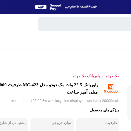
وبایل
اسپیکر
/
مک دودو
پاوربانک مک دودو
میکروفون
پاوربانک 22.5 وات مک دودو مد
ساعت هوش
میلی آمپر ساعت
و تبلت
mcdodo mc-423 22.5w with large led display power bank 20000mah
هندزفری، 
ویژگی‌های محصول
جانبی
پاوربانک
ظرفیت
توان خروجی
پشتیبانی از شارژ