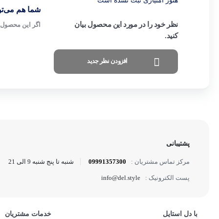
هنوز امتیازی ثبت نشده است
شما هم می‌توا
نظر خود را در مورد این محصول بیان
اگر این محصول ر
کنید.
افزودن نظر جدید
پشتیبانی
09991357300
شنبه تا پنج شنبه 9 الی 21
مرکز تماس مشتریان :
info@del.style
پست الکترونیک :
با دل استایل
خدمات مشتریان