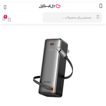
جستجوی
محصولات
0