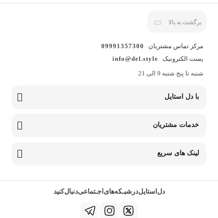
برگشت به بالا
مرکز تماس مشتریان
09991357300
پست الکترونیک
info@del.style
شنبه تا پنج شنبه 9 الی 21
با دل استایل
خدمات مشتریان
لینک های سریع
دل‌استایل‌در‌‌شبـکه‌های‌اجـتماعی‌دنبال‌کنید