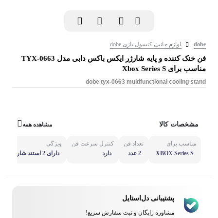
dobe
لوازم جانبی کنسول بازی dobe
فن خنک کننده و پایه شارژر ایکس باکس دابی مدل TYX-0663
مناسب برای Xbox Series S
dobe tyx-0663 multifunctional cooling stand
مشخصات کالا
مشاهده همه
مناسب برای
تعداد فن
کنترل سرعت فن
ویژگی
XBOX Series S
2 عدد
دارد
دارای 2 استند شارژ دسته
ی
پشتیبانی دل‌استایل
مشاوره رایگان و ثبت سفارش سریع!