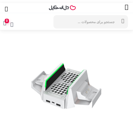
جستجوی
محصولات
0