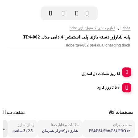
dobe
لوازم جانبی کنسول بازی dobe
پایه شارژر دسته بازی پلی استیشن 4 دابی مدل TP4-002
dobe tp4-002 ps4 dual charging dock
14 روز ضمانت دل استایل
3 تا 7 روز کاری
مشخصات کالا
مشاهده همه
مناسب برای
امکانات و قابلیت‌ها
زمان شارژ
مشا
PS4/PS4 Slim/PS4 PRO co
شارژ دو کنترلر همزمان
2.5 / 3 ساعت
ntroller