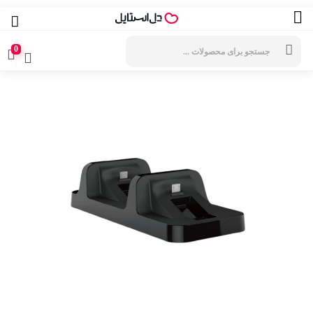
جستجوی
محصولات
0