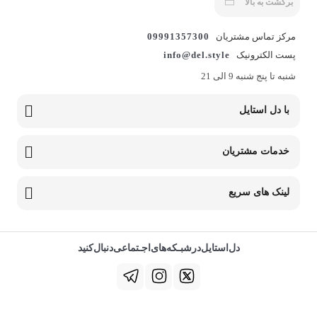
برگشت به بالا
مرکز تماس مشتریان
09991357300
پست الکترونیک
info@del.style
شنبه تا پنج شنبه 9 الی 21
با دل استایل
خدمات مشتریان
لینک های سریع
دل‌استایل‌در‌‌شبـکه‌های‌اجـتماعی‌دنبال‌کنید