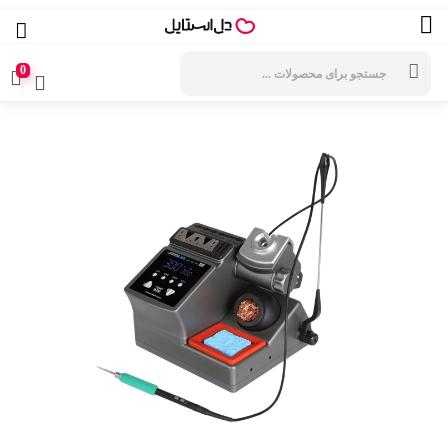
جستجوی
محصولات
0