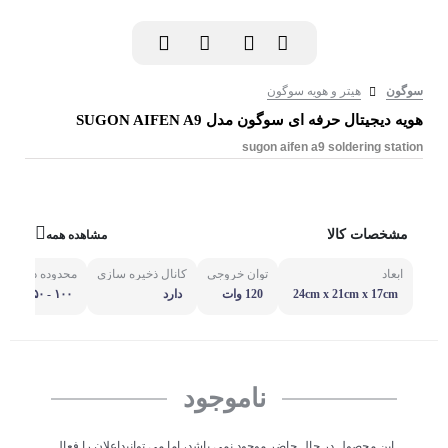
سوگون
هیتر و هویه سوگون
هویه دیجیتال حرفه ای سوگون مدل SUGON AIFEN A9
sugon aifen a9 soldering station
مشخصات کالا
مشاهده همه
ابعاد
توان خروجی
کانال ذخیره سازی
محدوده دما
24cm x 21cm x 17cm
120 وات
دارد
۱۰۰ - ۴۵۰ درجه سانتیگراد
ناموجود
این محصول در حال حاضر موجود نمی باشد، اما می توانیداعلان را فعال