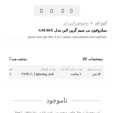
گرین لاین
میکروفون گرین لاین
میکروفون بی‌ سیم گرین لاین مدل GM-80X
green lion gm-80x 3 in 1 noise cancellation microphone
مشخصات کالا
مشاهده همه
برد بی سیم
مدت زمان کارکرد
پورت اتصال
تعداد میک
20 متر
5 ساعت
TYPE-C, Lightning, jack
2 عدد
3.5mm
ناموجود
این محصول در حال حاضر موجود نمی باشد، اما می توانیداعلان را فعال