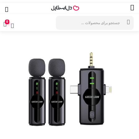
جستجوی
محصولات
0