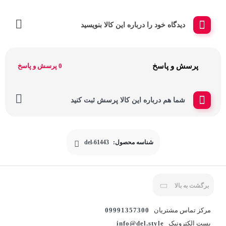
دیدگاه خود را درباره این کالا بنویسید
پرسش و پاسخ
0 پرسش و پاسخ
شما هم درباره این کالا پرسش ثبت کنید
شناسه محصول:
del-61443
برگشت به بالا
مرکز تماس مشتریان
09991357300
پست الکترونیک
info@del.style