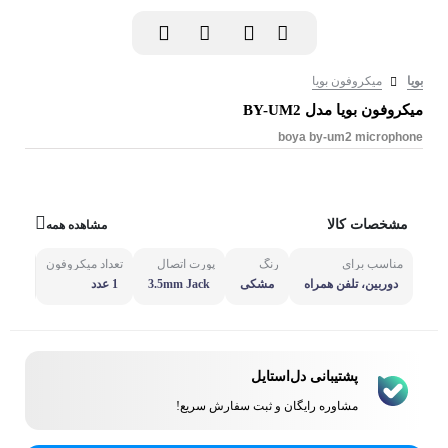
بویا
میکروفون بویا
میکروفون بویا مدل BY-UM2
boya by-um2 microphone
مشخصات کالا
مشاهده همه
مناسب برای
رنگ
پورت اتصال
تعداد میکروفون
مشاهد
دوربین، تلفن همراه
مشکی
3.5mm Jack
1 عدد
پشتیبانی دل‌استایل
مشاوره رایگان و ثبت سفارش سریع!