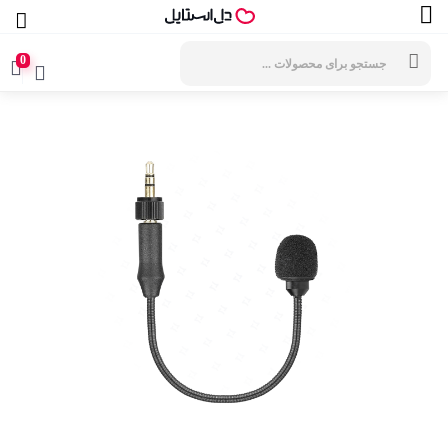
جستجوی
محصولات
0