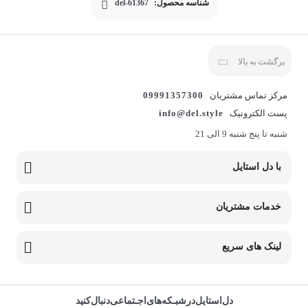
شناسه محصول:
del-61367
برگشت به بالا
مرکز تماس مشتریان
09991357300
پست الکترونیک
info@del.style
شنبه تا پنج شنبه 9 الی 21
با دل استایل
خدمات مشتریان
لینک های سریع
دل‌استایل‌در‌‌شبـکه‌های‌اجـتماعی‌دنبال‌کنید