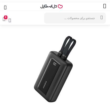
جستجوی
محصولات
0