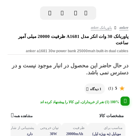
anker
پاوربانک anker
پاوربانک 30 وات انکر مدل A1681 ظرفیت 20000 میلی آمپر
ساعت
anker a1681 30w power bank 25000mah built-in dual cables
در حال حاضر این محصول در انبار موجود نیست و در
دسترس نمی باشد.
(1)
5
1 دیدگاه
100% (1) نفر از خریداران، این کالا را پیشنهاد کرده اند
مشخصات کالا
مشاهده همه
مناسب برای
ظرفیت
توان خروجی
پشتیبانی از شارژ سریع
موبایل (به ویژه اپل)
20000mAh
30W
دارد