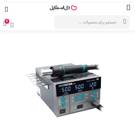
جستجوی
محصولات
0