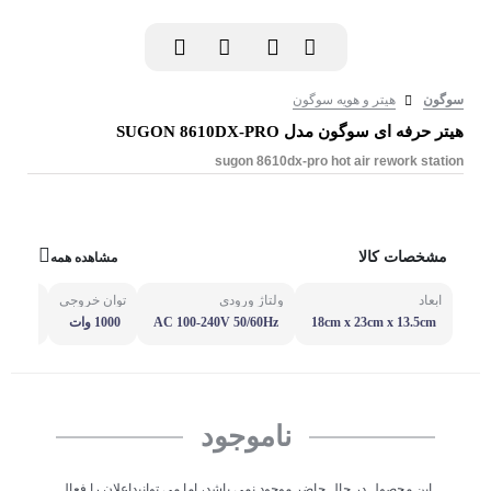
سوگون
هیتر و هویه سوگون
هیتر حرفه ای سوگون مدل SUGON 8610DX-PRO
sugon 8610dx-pro hot air rework station
مشخصات کالا
مشاهده همه
ابعاد
ولتاژ ورودی
توان خروجی
کانال ذ
18cm x 23cm x 13.5cm
AC 100-240V 50/60Hz
1000 وات
دارد
ناموجود
این محصول در حال حاضر موجود نمی باشد، اما می توانیداعلان را فعال