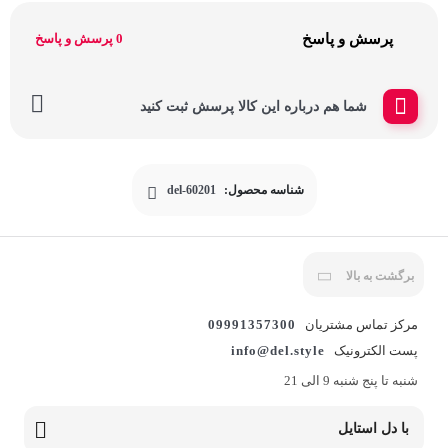
پرسش و پاسخ
0 پرسش و پاسخ
شما هم درباره این کالا پرسش ثبت کنید
شناسه محصول:
del-60201
برگشت به بالا
مرکز تماس مشتریان
09991357300
پست الکترونیک
info@del.style
شنبه تا پنج شنبه 9 الی 21
با دل استایل