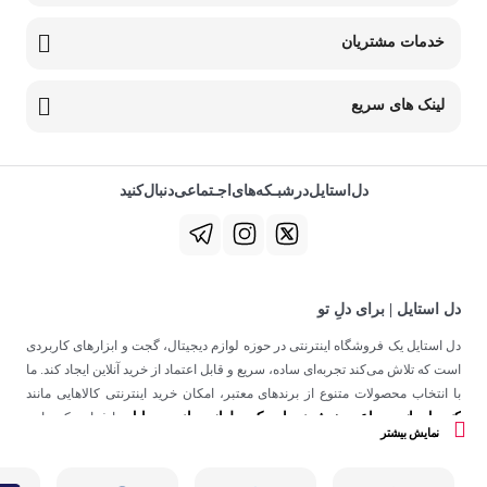
خدمات مشتریان
لینک های سریع
دل‌استایل‌در‌‌شبـکه‌های‌اجـتماعی‌دنبال‌کنید
دل استایل | برای دلِ تو
دل استایل یک فروشگاه اینترنتی در حوزه لوازم دیجیتال، گجت و ابزارهای کاربردی
است که تلاش می‌کند تجربه‌ای ساده، سریع و قابل اعتماد از خرید آنلاین ایجاد کند. ما
با انتخاب محصولات متنوع از برندهای معتبر، امکان خرید اینترنتی کالاهایی مانند
کنسول بازی
ساعت هوشمند
اسپیکر
لوازم جانبی موبایل
،
،
و
را فراهم کرده‌ایم.
نمایش بیشتر
در دل استایل، تمرکز ما فقط روی فروش نیست؛ هدف ساختن تجربه‌ای است که
در کنار کیفیت، حس اعتماد و راحتی را در هر مرحله از خرید آنلاین برای شما ایجاد